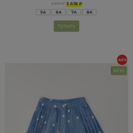
3 618 ₽
6 030 ₽
5A
6A
7A
8A
Купить
-40%
NEW