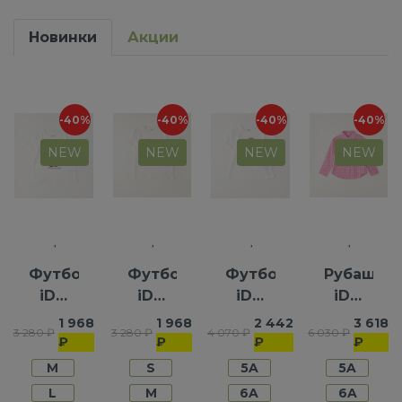
Новинки
Акции
-40%
-40%
-40%
-40%
NEW
NEW
NEW
NEW
Футболка
Футболка
Футболка
Рубашка
iDO
iDO
iDO
iDO
для
для
для
для
1 968
1 968
2 442
3 618
3 280 ₽
3 280 ₽
4 070 ₽
6 030 ₽
девочек
мальчиков
девочек
девочек
₽
₽
₽
₽
M
S
5A
5A
L
M
6A
6A