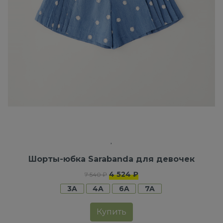
Шорты-юбка Sarabanda для девочек
4 524 ₽
7 540 ₽
3A
4A
6A
7A
Купить