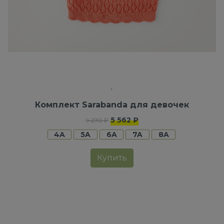
Комплект Sarabanda для девочек
5 562 ₽
9 270 ₽
4A
5A
6A
7A
8A
Купить