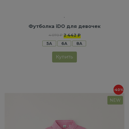
Футболка iDO для девочек
2 442 ₽
4 070 ₽
5A
6A
8A
Купить
-40%
NEW