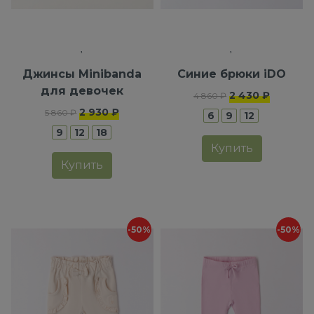
Джинсы Minibanda
Синие брюки iDO
для девочек
2 430 ₽
4 860 ₽
2 930 ₽
5 860 ₽
6
9
12
9
12
18
Купить
Купить
-50%
-50%