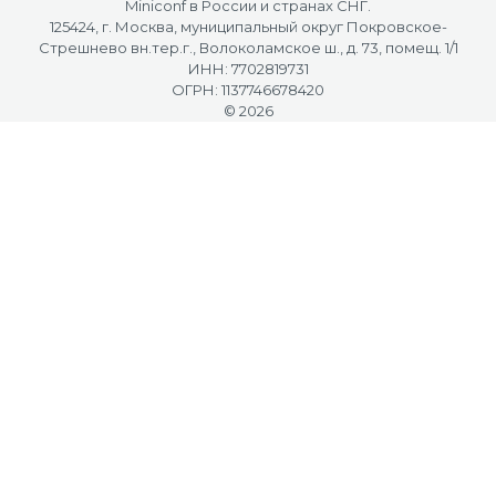
Miniconf в России и странах СНГ.
125424, г. Москва, муниципальный округ Покровское-
Стрешнево вн.тер.г., Волоколамское ш., д. 73, помещ. 1/1
ИНН: 7702819731
ОГРН: 1137746678420
© 2026