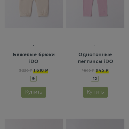
Бежевые брюки
Однотонные
iDO
леггинсы iDO
1 610 ₽
945 ₽
3 220 ₽
1 890 ₽
9
12
Купить
Купить