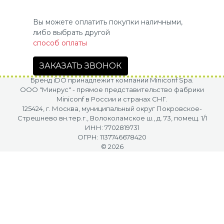
Вы можете оплатить покупки наличными,
либо выбрать другой
способ оплаты
ЗАКАЗАТЬ ЗВОНОК
Бренд iDO принадлежит компании Miniconf Spa.
OOO "Минрус" - прямое представительство фабрики
Miniconf в России и странах СНГ.
125424, г. Москва, муниципальный округ Покровское-
Стрешнево вн.тер.г., Волоколамское ш., д. 73, помещ. 1/1
ИНН: 7702819731
ОГРН: 1137746678420
© 2026