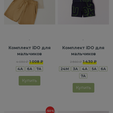
Комплект iDO для
Комплект iDO для
мальчиков
мальчиков
1 008 ₽
1 430 ₽
4 030 ₽
2 860 ₽
4A
6A
7A
24M
3A
4A
5A
6A
7A
Купить
Купить
-50%