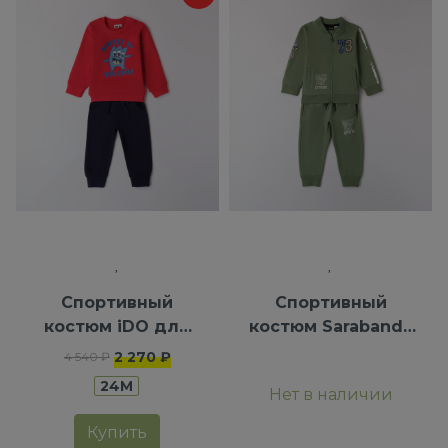
Cпортивный
Спортивный
костюм iDO для
костюм Sarabanda
мальчиков
для мальчиков
2 270 ₽
4 540 ₽
24M
Нет в наличии
Купить