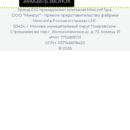
ЗАКАЗАТЬ ЗВОНОК
Бренд iDO принадлежит компании Miniconf Spa.
OOO "Минрус" - прямое представительство фабрики
Miniconf в России и странах СНГ.
125424, г. Москва, муниципальный округ Покровское-
Стрешнево вн.тер.г., Волоколамское ш., д. 73, помещ. 1/1
ИНН: 7702819731
ОГРН: 1137746678420
© 2026