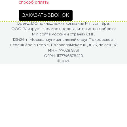
способ оплаты
ЗАКАЗАТЬ ЗВОНОК
Бренд iDO принадлежит компании Miniconf Spa.
OOO "Минрус" - прямое представительство фабрики
Miniconf в России и странах СНГ.
125424, г. Москва, муниципальный округ Покровское-
Стрешнево вн.тер.г., Волоколамское ш., д. 73, помещ. 1/1
ИНН: 7702819731
ОГРН: 1137746678420
© 2026