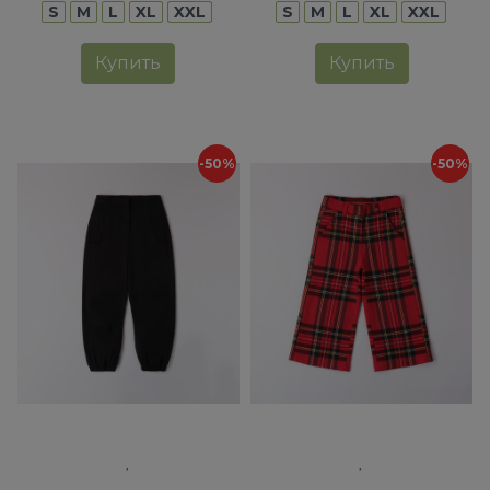
S
M
L
XL
XXL
S
M
L
XL
XXL
Купить
Купить
-50%
-50%