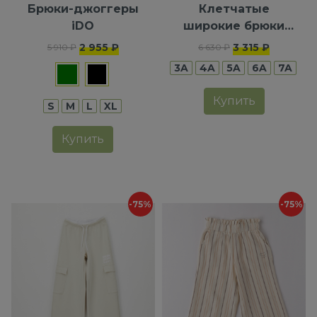
Брюки-джоггеры
Клетчатые
iDO
широкие брюки
iDO
2 955 ₽
3 315 ₽
5 910 ₽
6 630 ₽
3A
4A
5A
6A
7A
Купить
S
M
L
XL
Купить
-75%
-75%