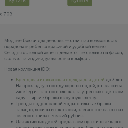
Купить
Купить
с 7.08
Модные брюки для девочек — отличная возможность
порадовать ребенка красивой и удобной вещью.
Сегодня основной акцент делается не столько на фасон,
сколько на индивидуальность и комфорт.
Новая коллекция iDO:
Брендовая итальянская одежда для детей
до 3 лет.
На прохладную погоду хорошо подойдет классика
wide-leg из плотного хлопка, на утренник в детском
саду — яркие брюки в крупную клетку.
Тренды подростковой моды: стильные брюки
палаццо, лосины из эко-кожи, элегантные слаксы из
зеленого твила в мелкий рубчик.
Для активных детей предлагаем практичные карго
с карманами, теплые спортивные брюки из зимнего