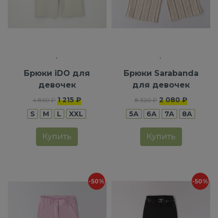
Брюки iDO для
Брюки Sarabanda
девочек
для девочек
1 215 ₽
2 080 ₽
4 860 ₽
8 320 ₽
S
M
L
XXL
5A
6A
7A
8A
Купить
Купить
-50%
-50%