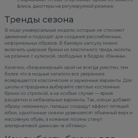
флиса, джоггеры на регулируемой резинке.
Тренды сезона
В моде универсальные модели, которые не стесняют
движений и подходят для создания расслабленных,
неформальных образов. В базовую капсулу можно
включить широкие брюки из эластичного твида, кюлоты
на резинке с кулиской, свободные в бедрах «бананы».
Конечно, «безразмерный» крой не всегда уместен, тем
более что в модные каталоги все увереннее
возвращаются классические и зауженные варианты. Для
школы и праздника выбирайте светлые костюмные
брюки со стрелкой, а на особые случаи — яркие
расцветки и небанальные варианты. Так, клеши добавят
образу «изюминку», палаццо создадут эффект летящей
юбки, однотонные скинни уравновесят объемный верх и
массивную обувь, а кожаные лосины станут
альтернативой джинсам «в обтяжку».