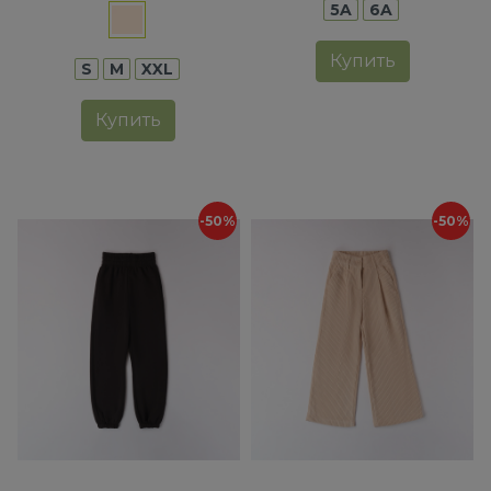
5A
6A
Купить
S
M
XXL
Купить
-50%
-50%