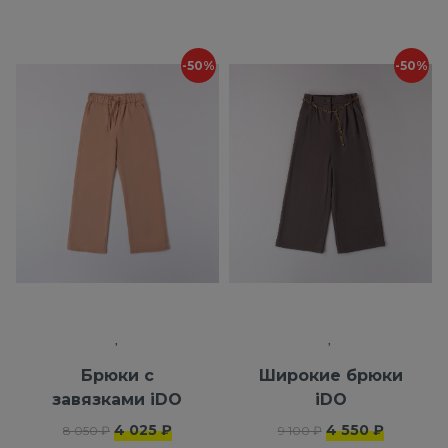
-50%
-50%
Брюки с
Широкие брюки
завязками iDO
iDO
4 025 ₽
4 550 ₽
8 050 ₽
9 100 ₽