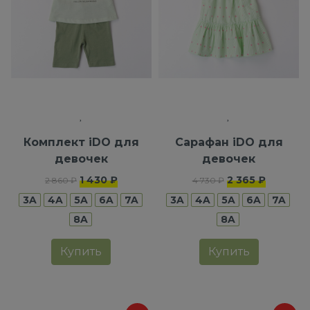
Комплект iDO для
Сарафан iDO для
девочек
девочек
1 430 ₽
2 365 ₽
2 860 ₽
4 730 ₽
3A
4A
5A
6A
7A
3A
4A
5A
6A
7A
8A
8A
Купить
Купить