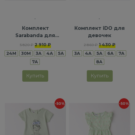
Комплект
Комплект iDO для
Sarabanda для
девочек
девочек
2 910 ₽
1 430 ₽
5 820 ₽
2 860 ₽
24M
30M
3A
4A
5A
3A
4A
5A
6A
7A
7A
8A
Купить
Купить
-50%
-50%