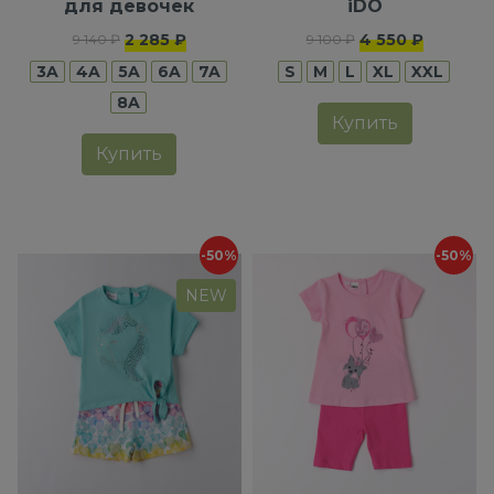
для девочек
iDO
2 285 ₽
4 550 ₽
9 140 ₽
9 100 ₽
3A
4A
5A
6A
7A
S
M
L
XL
XXL
8A
Купить
Купить
-50%
-50%
NEW