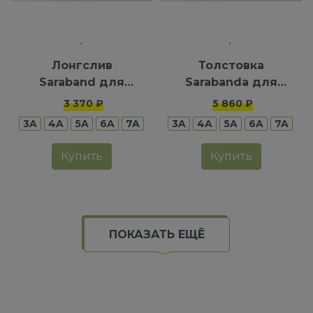
Лонгслив
Толстовка
Saraband для
Sarabanda для
девочек
девочек
3 370 ₽
5 860 ₽
3A
4A
5A
6A
7A
3A
4A
5A
6A
7A
Купить
Купить
ПОКАЗАТЬ ЕЩЁ