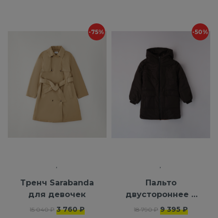
-75%
-50%
Тренч Sarabanda
Пальто
для девочек
двустороннее с
капюшоном iDO
3 760 ₽
9 395 ₽
15 040 ₽
18 790 ₽