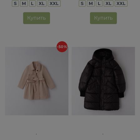
S
M
L
XL
XXL
S
M
L
XL
XXL
Купить
Купить
-50%