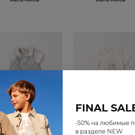
FINAL SAL
-50% на любимые 
в разделе NEW
есочник с жилетом
Песочник iDO с