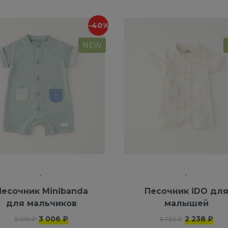
-40%
NEW
Песочник Minibanda
Песочник iDO дл
для мальчиков
малышей
3 006 ₽
2 238 ₽
5 010 ₽
3 730 ₽