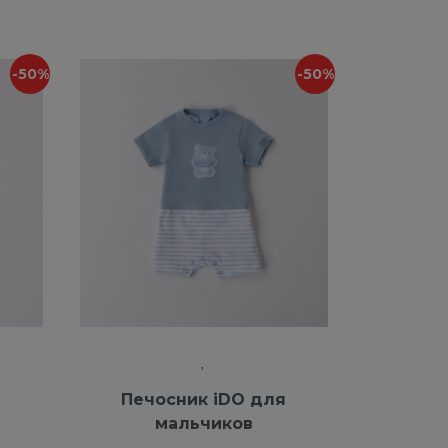
-50%
-50%
я
Печосник iDO для
мальчиков