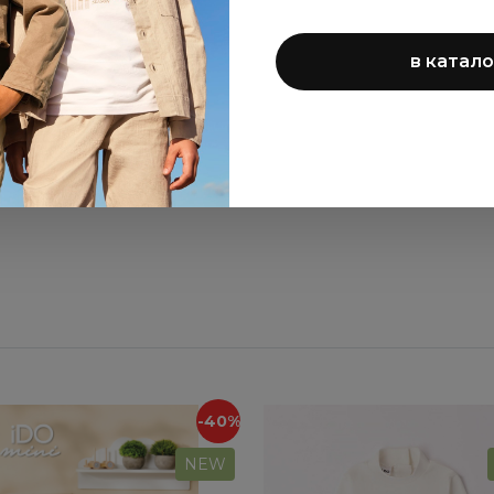
Minibanda
жирафом
в катало
ПОКАЗАТЬ ЕЩЁ
-40%
NEW