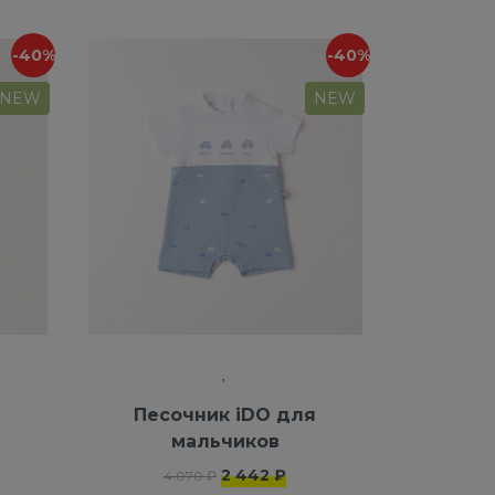
-40%
-40%
NEW
NEW
я
Песочник iDO для
мальчиков
2 442 ₽
4 070 ₽