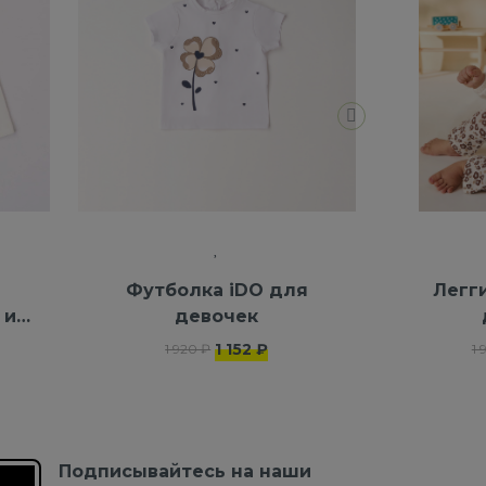
Футболка iDO для
Легг
 из
девочек
1 152 ₽
1 920 ₽
1 
Подписывайтесь на наши