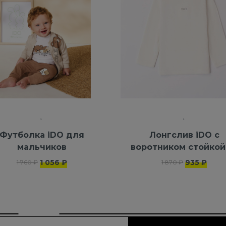
Футболка iDO для
Лонгслив iDO с
мальчиков
воротником стойкой
100% хлопка
1 056 ₽
935 ₽
1 760 ₽
1 870 ₽