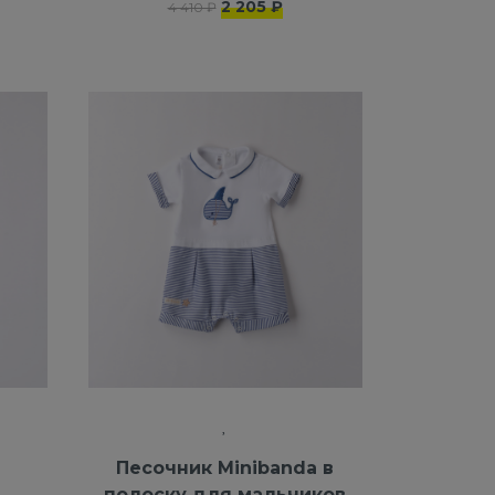
2 205 ₽
4 410 ₽
я
Песочник Minibanda в
полоску для мальчиков