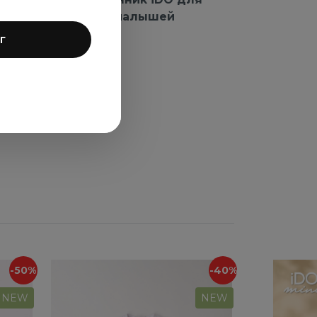
малышей
г
-50%
-40%
NEW
NEW