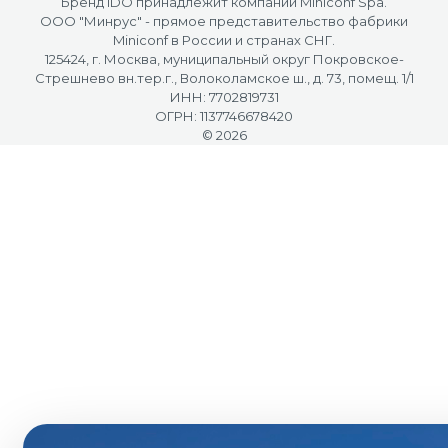
Бренд iDO принадлежит компании Miniconf Spa.
OOO "Минрус" - прямое представительство фабрики
Miniconf в России и странах СНГ.
125424, г. Москва, муниципальный округ Покровское-
Стрешнево вн.тер.г., Волоколамское ш., д. 73, помещ. 1/1
ИНН: 7702819731
ОГРН: 1137746678420
© 2026