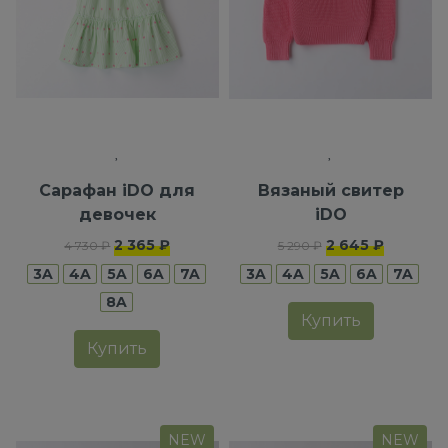
Сарафан iDO для
Вязаный свитер
девочек
iDO
2 365 ₽
2 645 ₽
4 730 ₽
5 290 ₽
3A
4A
5A
6A
7A
3A
4A
5A
6A
7A
8A
Купить
Купить
NEW
NEW