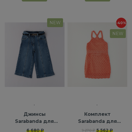
NEW
-40%
NEW
Джинсы
Комплект
Sarabanda для
Sarabanda для
девочек
девочек
6 680 ₽
5 562 ₽
9 270 ₽