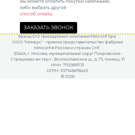
Вы можете оплатить покупки наличными,
либо выбрать другой
способ оплаты
ЗАКАЗАТЬ ЗВОНОК
Бренд iDO принадлежит компании Miniconf Spa.
OOO "Минрус" - прямое представительство фабрики
Miniconf в России и странах СНГ.
125424, г. Москва, муниципальный округ Покровское-
Стрешнево вн.тер.г., Волоколамское ш., д. 73, помещ. 1/1
ИНН: 7702819731
ОГРН: 1137746678420
© 2026