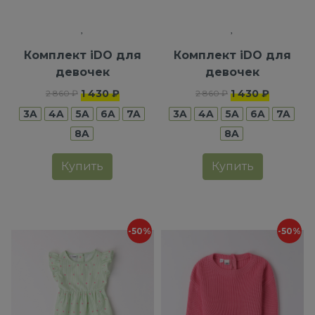
Комплект iDO для
Комплект iDO для
девочек
девочек
1 430 ₽
1 430 ₽
2 860 ₽
2 860 ₽
3A
4A
5A
6A
7A
3A
4A
5A
6A
7A
8A
8A
Купить
Купить
-50%
-50%