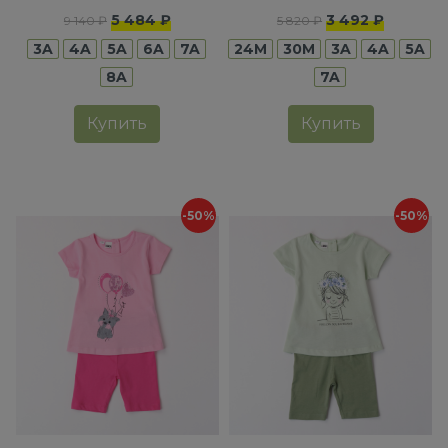
девочек
5 484 ₽
3 492 ₽
9 140 ₽
5 820 ₽
3A
4A
5A
6A
7A
24M
30M
3A
4A
5A
8A
7A
Купить
Купить
-50%
-50%