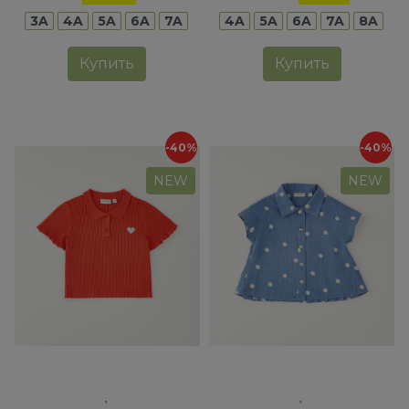
3A
4A
5A
6A
7A
4A
5A
6A
7A
8A
Купить
Купить
-40%
-40%
NEW
NEW