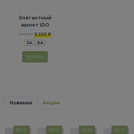
Элегантный
жилет iDO
3 220 ₽
6 440 ₽
3A
6A
Купить
Новинки
Акции
NEW
NEW
NEW
NEW