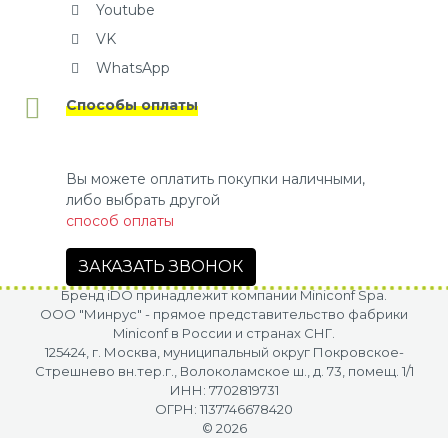
Youtube
VK
WhatsApp
Способы оплаты
Вы можете оплатить покупки наличными,
либо выбрать другой
способ оплаты
ЗАКАЗАТЬ ЗВОНОК
Бренд iDO принадлежит компании Miniconf Spa.
OOO "Минрус" - прямое представительство фабрики
Miniconf в России и странах СНГ.
125424, г. Москва, муниципальный округ Покровское-
Стрешнево вн.тер.г., Волоколамское ш., д. 73, помещ. 1/1
ИНН: 7702819731
ОГРН: 1137746678420
© 2026