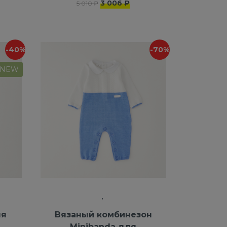
3 006 ₽
5 010 ₽
-40%
-70%
NEW
ля
Вязаный комбинезон
Minibanda для