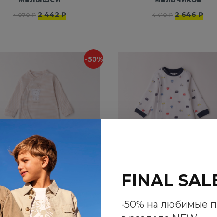
2 442 ₽
2 646 ₽
4 070 ₽
4 410 ₽
-50%
FINAL SAL
-50% на любимые 
Комбинезон iDO
Комбинезон iDO