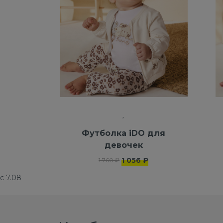
Футболка iDO для
девочек
1 056 ₽
1 760 ₽
с 7.08