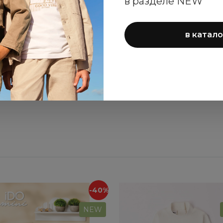
в разделе NEW
2 015 ₽
2 205 ₽
4 030 ₽
4 410 ₽
в катало
ПОКАЗАТЬ ЕЩЁ
-40%
NEW