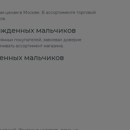
м ценам в Москве. В ассортименте торговой
ала.
ожденных мальчиков
янных покупателей, завоевал доверие
чивать ассортимент магазина.
енных мальчиков
лучай. Их можно надевать дома, на