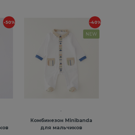
-50%
-40%
NEW
Комбинезон Minibanda
ков
для мальчиков