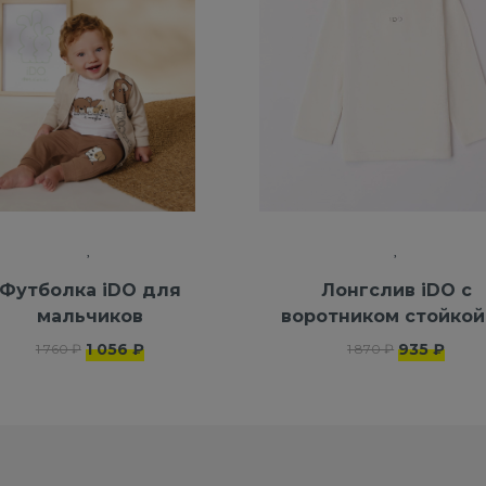
Футболка iDO для
Лонгслив iDO с
мальчиков
воротником стойкой
100% хлопка
1 056 ₽
935 ₽
1 760 ₽
1 870 ₽