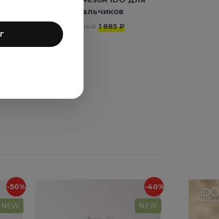
мальчиков
1 885 ₽
3 770 ₽
г
-50%
-40%
NEW
NEW