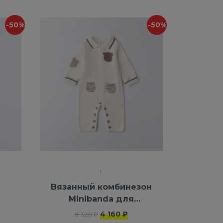
-50%
-50%
Вязанный комбинезон
Minibanda для
мальчиков
4 160 ₽
8 320 ₽