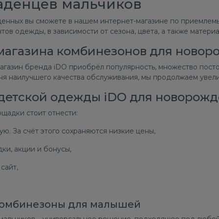
аденцев мальчиков
енных вы сможете в нашем интернет-магазине по приемлемы
ов одежды, в зависимости от сезона, цвета, а также матери
магазина комбинезонов для новор
агазин бренда iDO приобрёл популярность, множество посто
я наилучшего качества обслуживания, мы продолжаем увели
детской одежды iDO для новорожд
щадки стоит отнести:
ю. За счёт этого сохраняются низкие цены,
ки, акции и бонусы,
сайт,
.
комбинезоны для малышей
льчиков – универсальное решение, подходящее под любой с