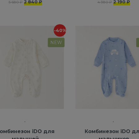
2 840 ₽
2 190 ₽
5 680 ₽
4 380 ₽
-40%
NEW
омбинезон iDO для
Комбинезон iDO д
малышей
мальчиков