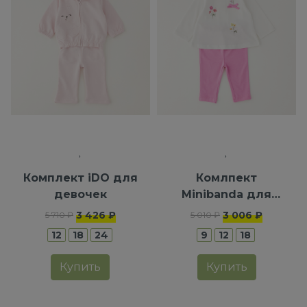
Комплект iDO для
Комлпект
девочек
Minibanda для
девочек
3 426 ₽
3 006 ₽
5 710 ₽
5 010 ₽
12
18
24
9
12
18
Купить
Купить