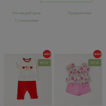
На каждый день
Праздничные
С ползунками
-40%
-40%
NEW
NEW