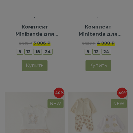
Комплект
Комплект
Minibanda для
Minibanda для
девочек
девочек
3 006 ₽
4 008 ₽
5 010 ₽
6 680 ₽
9
12
18
24
9
12
24
Купить
Купить
-40%
-40%
NEW
NEW