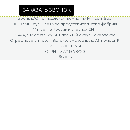
ЗАКАЗАТЬ ЗВОНОК
Бренд iDO принадлежит компании Miniconf Spa.
OOO "Минрус" - прямое представительство фабрики
Miniconf в России и странах СНГ.
125424, г. Москва, муниципальный округ Покровское-
Стрешнево вн.тер.г., Волоколамское ш., д. 73, помещ. 1/1
ИНН: 7702819731
ОГРН: 1137746678420
© 2026