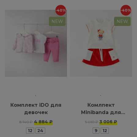
-40%
-40%
NEW
NEW
Комплект iDO для
Комлпект
девочек
Minibanda для
девочек
4 884 ₽
3 006 ₽
8 140 ₽
5 010 ₽
12
24
9
12