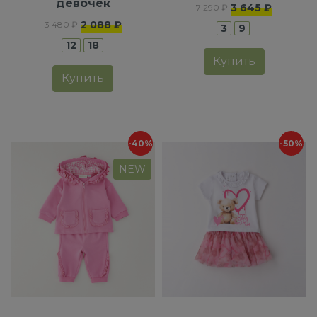
девочек
3 645 ₽
7 290 ₽
2 088 ₽
3 480 ₽
3
9
12
18
Купить
Купить
-40%
-50%
NEW