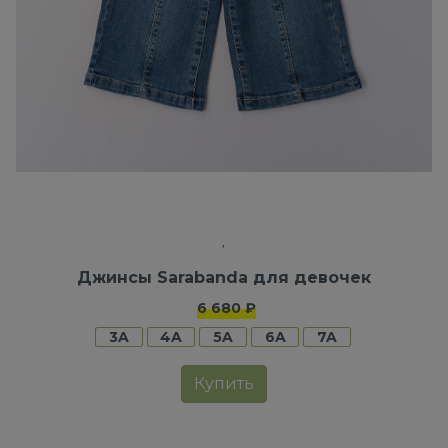
Джинсы Sarabanda для девочек
6 680 ₽
3A
4A
5A
6A
7A
Купить