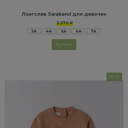
Лонгслив Saraband для девочек
3 370 ₽
3A
4A
5A
6A
7A
Купить
NEW