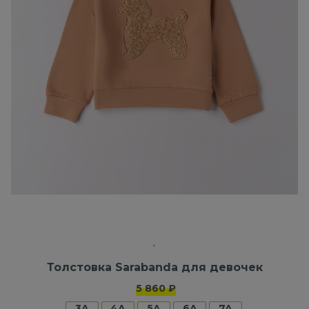
Толстовка Sarabanda для девочек
5 860 ₽
3A
4A
5A
6A
7A