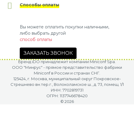
Способы оплаты
Вы можете оплатить покупки наличными,
либо выбрать другой
способ оплаты
ЗАКАЗАТЬ ЗВОНОК
Бренд iDO принадлежит компании Miniconf Spa.
OOO "Минрус" - прямое представительство фабрики
Miniconf в России и странах СНГ.
125424, г. Москва, муниципальный округ Покровское-
Стрешнево вн.тер.г., Волоколамское ш., д. 73, помещ. 1/1
ИНН: 7702819731
ОГРН: 1137746678420
© 2026