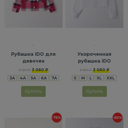
Рубашка iDO для
Укороченная
девочек
рубашка iDO
3 060 ₽
3 060 ₽
6 120 ₽
6 120 ₽
3A
4A
5A
6A
7A
S
M
L
XL
XXL
Купить
Купить
-75%
-50%