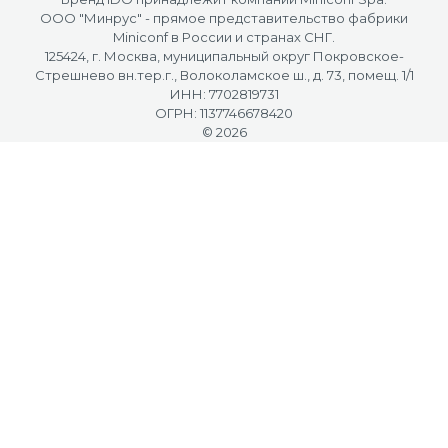
OOO "Минрус" - прямое представительство фабрики
Miniconf в России и странах СНГ.
125424, г. Москва, муниципальный округ Покровское-
Стрешнево вн.тер.г., Волоколамское ш., д. 73, помещ. 1/1
ИНН: 7702819731
ОГРН: 1137746678420
© 2026