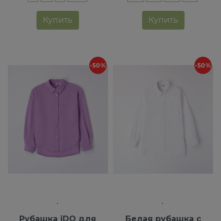
Купить
Купить
-50%
-50%
Рубашка iDO для
Белая рубашка с