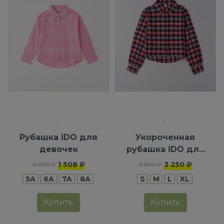
Рубашка iDO для
Укороченная
девочек
рубашка iDO для
девочек
1 508 ₽
3 250 ₽
6 030 ₽
6 500 ₽
5A
6A
7A
8A
S
M
L
XL
Купить
Купить