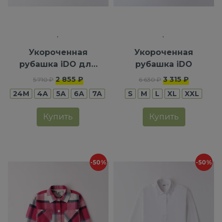
Укороченная
Укороченная
рубашка iDO для
рубашка iDO
девочек
2 855 ₽
3 315 ₽
5 710 ₽
6 630 ₽
24M
4A
5A
6A
7A
S
M
L
XL
XXL
Купить
Купить
-50%
-50%