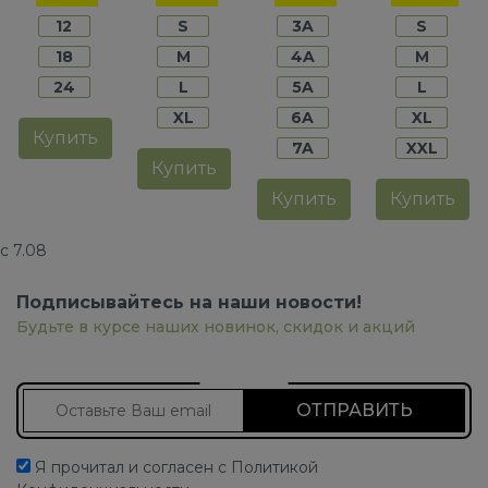
мальчиков
мальчиков
мальчиков
мальчико
12
S
3A
S
18
M
4A
M
24
L
5A
L
XL
6A
XL
Купить
7A
XXL
Купить
Купить
Купить
с 7.08
Подписывайтесь на наши новости!
Будьте в курсе наших новинок, скидок и акций
Подписаться на новости
Я прочитал и согласен с Политикой