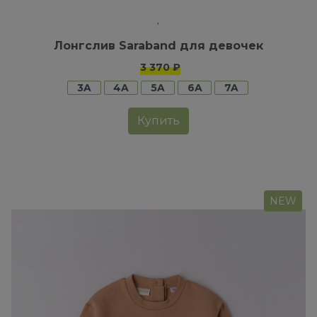
Лонгслив Saraband для девочек
3 370 ₽
3A
4A
5A
6A
7A
Купить
NEW