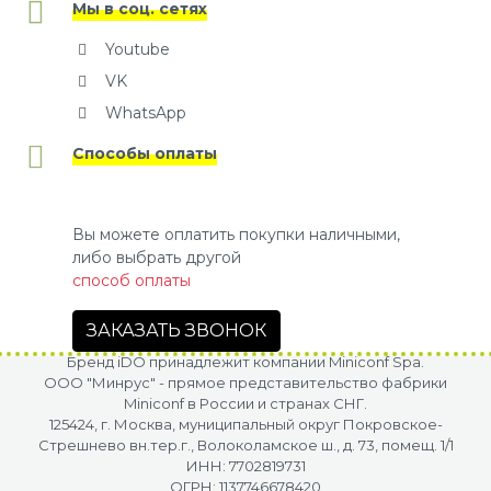
Мы в соц. сетях
Youtube
VK
WhatsApp
Способы оплаты
Вы можете оплатить покупки наличными,
либо выбрать другой
способ оплаты
ЗАКАЗАТЬ ЗВОНОК
Бренд iDO принадлежит компании Miniconf Spa.
OOO "Минрус" - прямое представительство фабрики
Miniconf в России и странах СНГ.
125424, г. Москва, муниципальный округ Покровское-
Стрешнево вн.тер.г., Волоколамское ш., д. 73, помещ. 1/1
ИНН: 7702819731
ОГРН: 1137746678420