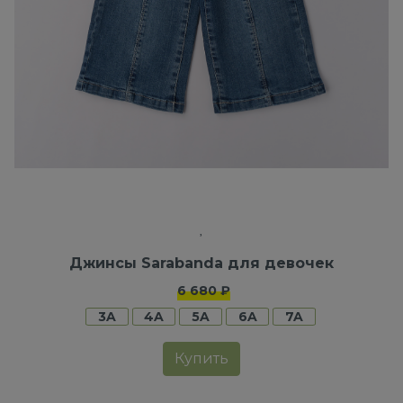
Джинсы Sarabanda для девочек
6 680 ₽
3A
4A
5A
6A
7A
Купить