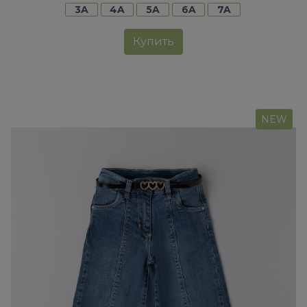
3A
4A
5A
6A
7A
Купить
NEW