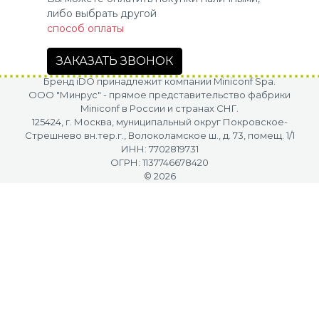
либо выбрать другой
способ оплаты
ЗАКАЗАТЬ ЗВОНОК
Бренд iDO принадлежит компании Miniconf Spa.
OOO "Минрус" - прямое представительство фабрики
Miniconf в России и странах СНГ.
125424, г. Москва, муниципальный округ Покровское-
Стрешнево вн.тер.г., Волоколамское ш., д. 73, помещ. 1/1
ИНН: 7702819731
ОГРН: 1137746678420
© 2026