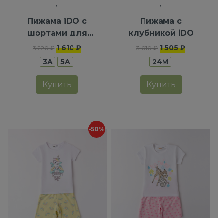
Пижама iDO с
Пижама с
шортами для
клубникой iDO
девочек
1 610 ₽
1 505 ₽
3 220 ₽
3 010 ₽
3A
5A
24M
Купить
Купить
-50%