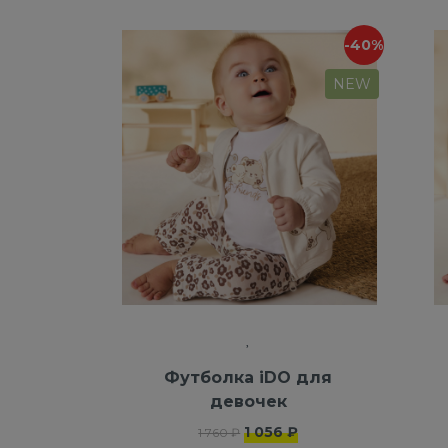
-40%
NEW
Футболка iDO для
девочек
1 056 ₽
1 760 ₽