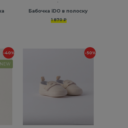
ка
Бабочка iDO в полоску
1 870 ₽
-40%
-50%
NEW