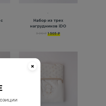
 с
Набор из трех
нагрудников iDO
1 505 ₽
3 010 ₽
×
E
позиции