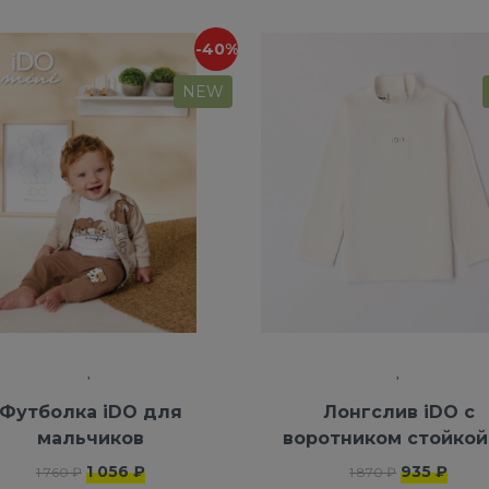
-40%
NEW
Футболка iDO для
Лонгслив iDO с
мальчиков
воротником стойкой
100% хлопка
1 056 ₽
935 ₽
1 760 ₽
1 870 ₽