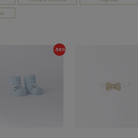
ры
-50%