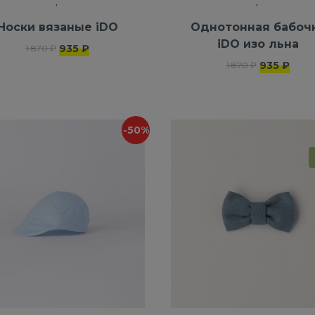
Носки вязаные iDO
Однотонная бабоч
iDO изо льна
935 ₽
1 870 ₽
935 ₽
1 870 ₽
-50%