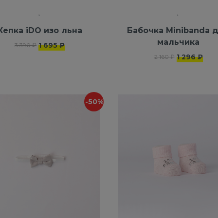
Кепка iDO изо льна
Бабочка Minibanda 
мальчика
1 695 ₽
3 390 ₽
1 296 ₽
2 160 ₽
-50%