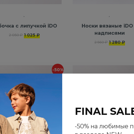
Бабочка с липучкой iDO
Носки вязаные iDO
надписями
1 025 ₽
2 050 ₽
1 280 ₽
2 560 ₽
-50%
FINAL SAL
-50% на любимые 