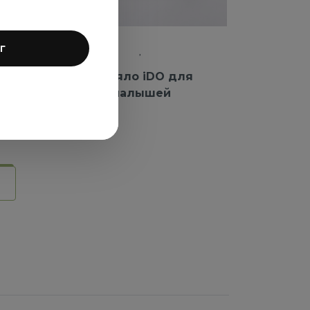
г
iDO
Одеяло iDO для
малышей