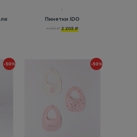
для
Пинетки iDO
2 205 ₽
4 410 ₽
-50%
-50%