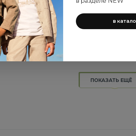
в разделе NEW
в катало
опковое одеяло iDO
Набор нагрудников 
со слониками
для малышей
2 645 ₽
5 290 ₽
ПОКАЗАТЬ ЕЩЁ