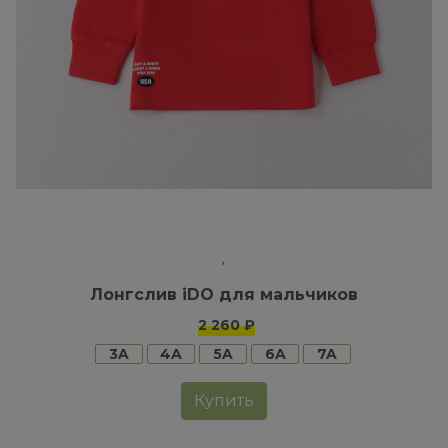
Лонгслив iDO для мальчиков
2 260 ₽
3A
4A
5A
6A
7A
Купить