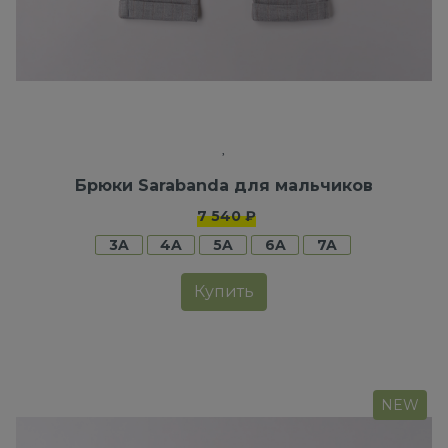
Брюки Sarabanda для мальчиков
7 540 ₽
3A
4A
5A
6A
7A
Купить
NEW