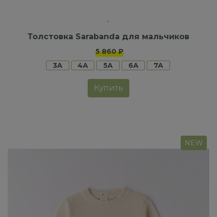
Толстовка Sarabanda для мальчиков
5 860 ₽
3A
4A
5A
6A
7A
Купить
NEW