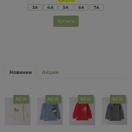
3A
4A
5A
6A
7A
Купить
Новинки
Акции
NEW
NEW
NEW
NEW