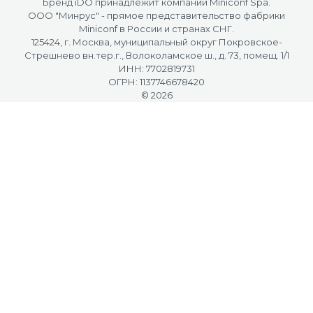
Бренд iDO принадлежит компании Miniconf Spa.
OOO "Минрус" - прямое представительство фабрики
Miniconf в России и странах СНГ.
125424, г. Москва, муниципальный округ Покровское-
Стрешнево вн.тер.г., Волоколамское ш., д. 73, помещ. 1/1
ИНН: 7702819731
ОГРН: 1137746678420
© 2026