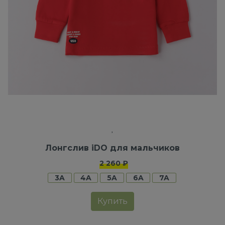
Лонгслив iDO для мальчиков
2 260 ₽
3A
4A
5A
6A
7A
Купить