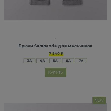
Брюки Sarabanda для мальчиков
7 540 ₽
3A
4A
5A
6A
7A
Купить
NEW