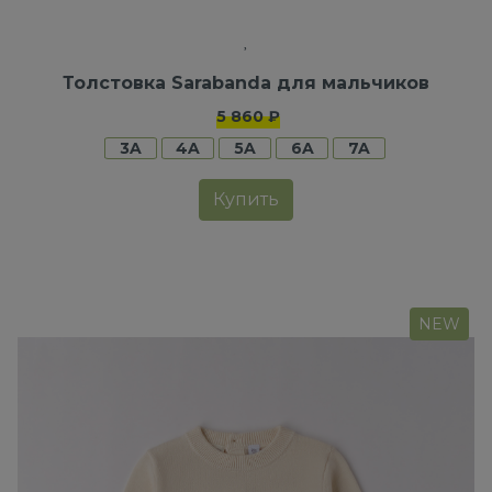
Толстовка Sarabanda для мальчиков
5 860 ₽
3A
4A
5A
6A
7A
Купить
NEW