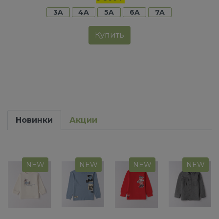
3A
4A
5A
6A
7A
Купить
Новинки
Акции
NEW
NEW
NEW
NEW