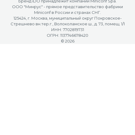
Бренд iDO принадлежит компании Miniconf Spa.
OOO "Минрус" - прямое представительство фабрики
Miniconf в России и странах СНГ.
125424, г. Москва, муниципальный округ Покровское-
Стрешнево вн.тер.г., Волоколамское ш., д. 73, помещ. 1/1
ИНН: 7702819731
ОГРН: 1137746678420
© 2026