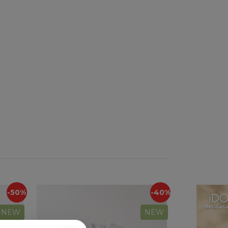
-50%
-40%
NEW
NEW