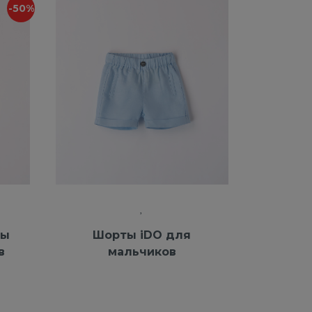
-50%
ты
Шорты iDO для
в
мальчиков