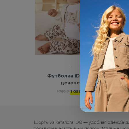
Футболка iDO для
девочек
1 056 ₽
1 760 ₽
Шорты из каталога iDO — удобная одежда дл
посадкой и эластичным поясом. Модные шорт