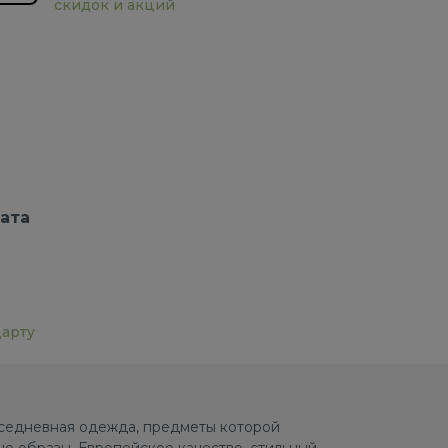
скидок и акций
ата
дарту
овседневная одежда, предметы которой