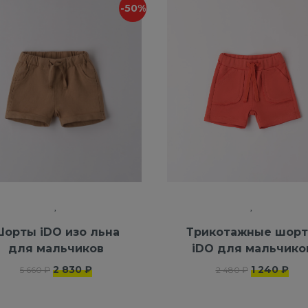
-50%
орты iDO изо льна
Трикотажные шор
для мальчиков
iDO для мальчико
2 830 ₽
1 240 ₽
5 660 ₽
2 480 ₽