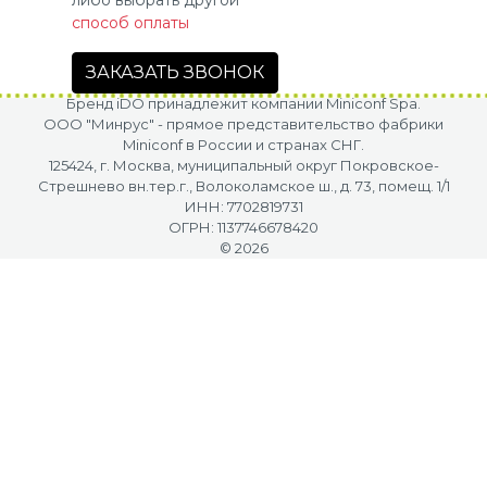
способ оплаты
ЗАКАЗАТЬ ЗВОНОК
Бренд iDO принадлежит компании Miniconf Spa.
OOO "Минрус" - прямое представительство фабрики
Miniconf в России и странах СНГ.
125424, г. Москва, муниципальный округ Покровское-
Стрешнево вн.тер.г., Волоколамское ш., д. 73, помещ. 1/1
ИНН: 7702819731
ОГРН: 1137746678420
© 2026