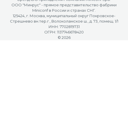
OOO "Минрус" - прямое представительство фабрики
Miniconf в России и странах СНГ.
125424, г. Москва, муниципальный округ Покровское-
Стрешнево вн.тер.г., Волоколамское ш., д. 73, помещ. 1/1
ИНН: 7702819731
ОГРН: 1137746678420
© 2026