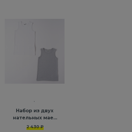
Набор из двух
нательных маек
iDO из 100%
2 430 ₽
хлопка