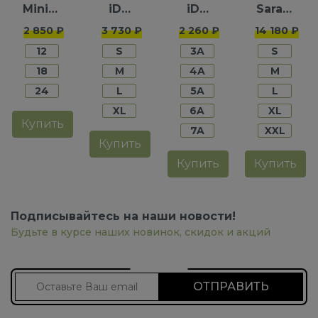
Minibanda
iDO
iDO
Saraband
для
для
для
для
2 850 ₽
3 730 ₽
2 260 ₽
14 180 ₽
мальчиков
мальчиков
мальчиков
мальчико
12
S
3A
S
18
M
4A
M
24
L
5A
L
XL
6A
XL
Купить
7A
XXL
Купить
Купить
Купить
Подписывайтесь на наши новости!
Будьте в курсе наших новинок, скидок и акций
Подписаться на новости