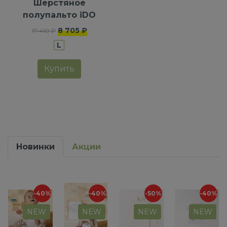
Шерстяное
полупальто iDO
8 705 ₽
17 410 ₽
L
Купить
Новинки
Акции
-40%
-40%
-50%
-40%
NEW
NEW
NEW
NEW