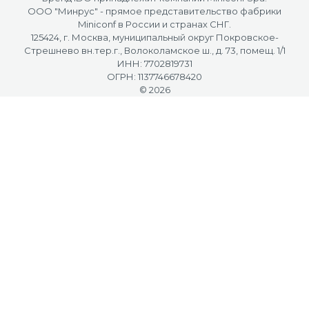
OOO "Минрус" - прямое представительство фабрики
Miniconf в России и странах СНГ.
125424, г. Москва, муниципальный округ Покровское-
Стрешнево вн.тер.г., Волоколамское ш., д. 73, помещ. 1/1
ИНН: 7702819731
ОГРН: 1137746678420
© 2026