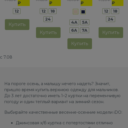
девочек
мальчиков
стойкой
девочек
₽
₽
₽
₽
из
12
12
18
12
18
100%
24
24
4A
5A
хлопка
Купить
6A
7A
Купить
Купить
Купить
с 7.08
На пороге осень, а малышу нечего надеть? Значит,
пришло время купить верхнюю одежду для мальчиков.
До 3 лет достаточно иметь 1–2 куртки на переменчивую
погоду и один теплый вариант на зимний сезон.
Выбирайте качественные весенне-осенние модели iDO:
Джинсовая х/б куртка с потертостями отлично