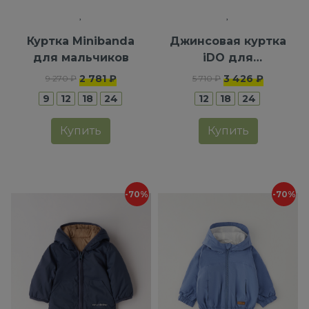
Куртка Minibanda
Джинсовая куртка
для мальчиков
iDO для
мальчиков
2 781 ₽
3 426 ₽
9 270 ₽
5 710 ₽
9
12
18
24
12
18
24
Купить
Купить
-70%
-70%