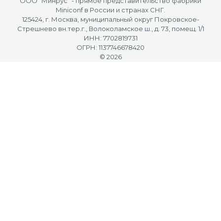
OOO "Минрус" - прямое представительство фабрики
Miniconf в России и странах СНГ.
125424, г. Москва, муниципальный округ Покровское-
Стрешнево вн.тер.г., Волоколамское ш., д. 73, помещ. 1/1
ИНН: 7702819731
ОГРН: 1137746678420
© 2026