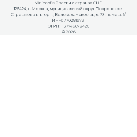
Miniconf в России и странах СНГ.
125424, г. Москва, муниципальный округ Покровское-
Стрешнево вн.тер.г., Волоколамское ш., д. 73, помещ. 1/1
ИНН: 7702819731
ОГРН: 1137746678420
© 2026