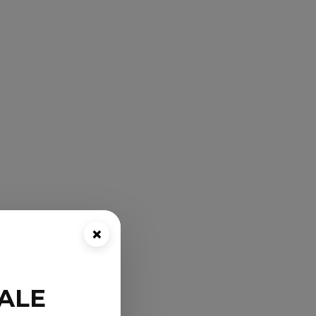
×
ALE