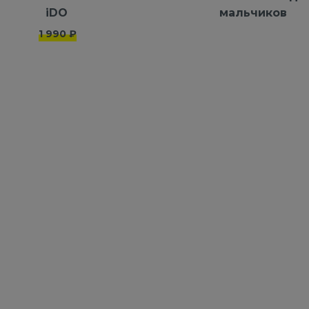
iDO
мальчиков
1 990 ₽