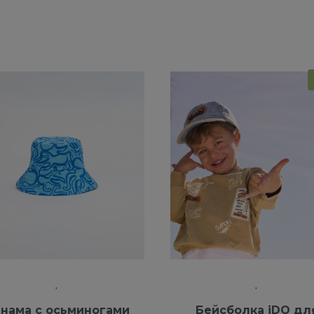
нама с осьминогами
Бейсболка iDO дл