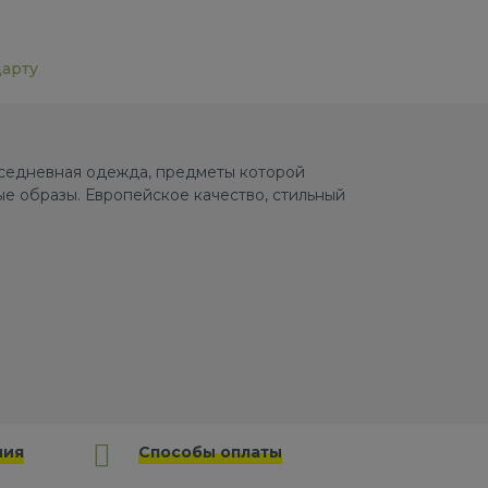
дарту
овседневная одежда, предметы которой
е образы. Европейское качество, стильный
ния
Способы оплаты