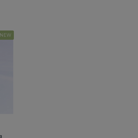
NEW
я