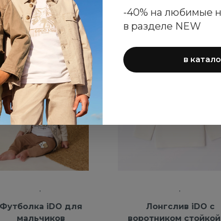
-40% на любимые 
в разделе NEW
-40%
в катало
NEW
Футболка iDO для
Лонгслив iDO с
мальчиков
воротником стойкой