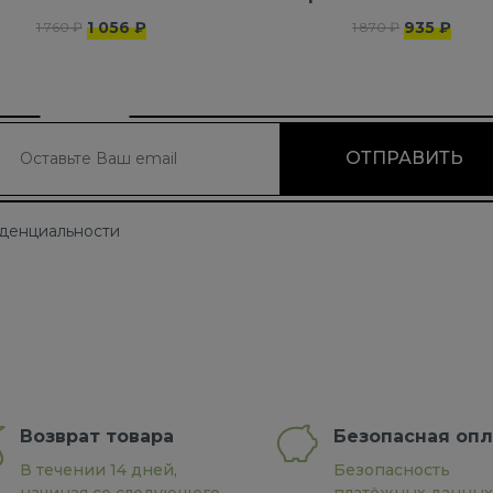
100% хлопка
1 056 ₽
935 ₽
1 760 ₽
1 870 ₽
иденциальности
Возврат товара
Безопасная опл
В течении 14 дней,
Безопасность