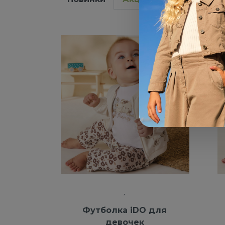
-40%
NEW
Футболка iDO для
девочек