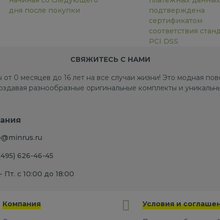
начиная со следующего
платёжных данных
дня после покупки
подтверждена
сертификатом
соответствия стан
PCI DSS
СВЯЖИТЕСЬ С НАМИ
 от 0 месяцев до 16 лет на все случаи жизни! Это модная п
создавая разнообразные оригинальные комплекты и уникальны
ания
o@minrus.ru
(495) 626-46-45
- Пт. с 10:00 до 18:00
Компания
Условия и соглаше