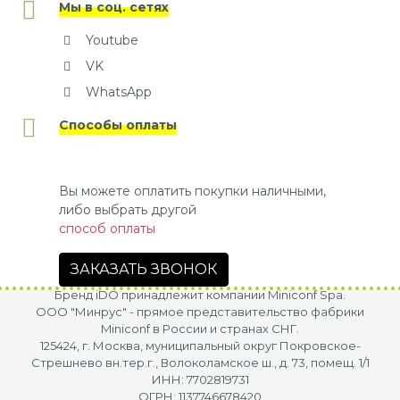
Мы в соц. сетях
Youtube
VK
WhatsApp
Способы оплаты
Вы можете оплатить покупки наличными,
либо выбрать другой
способ оплаты
ЗАКАЗАТЬ ЗВОНОК
Бренд iDO принадлежит компании Miniconf Spa.
OOO "Минрус" - прямое представительство фабрики
Miniconf в России и странах СНГ.
125424, г. Москва, муниципальный округ Покровское-
Стрешнево вн.тер.г., Волоколамское ш., д. 73, помещ. 1/1
ИНН: 7702819731
ОГРН: 1137746678420