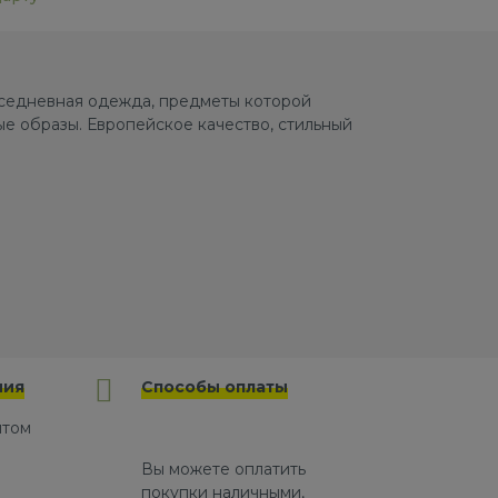
овседневная одежда, предметы которой
е образы. Европейское качество, стильный
ния
Способы оплаты
йтом
Вы можете оплатить
покупки наличными,