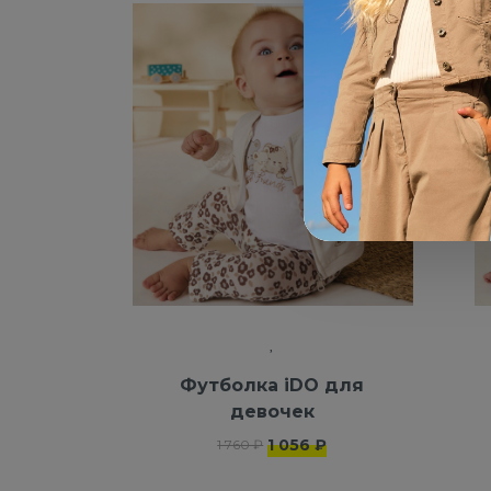
-40%
NEW
Футболка iDO для
девочек
1 056 ₽
1 760 ₽