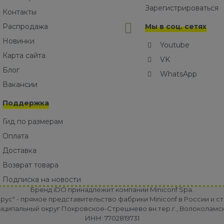
Зарегистрироваться
Контакты
Распродажа
Мы в соц. сетях
Новинки
Youtube
Карта сайта
VK
Блог
WhatsApp
Вакансии
Поддержка
Гид по размерам
Оплата
Доставка
Возврат товара
Подписка на новости
Бренд iDO принадлежит компании Miniconf Spa.
ус" - прямое представительство фабрики Miniconf в России и ст
униципальный округ Покровское-Стрешнево вн.тер.г., Волоколамское 
ИНН: 7702819731