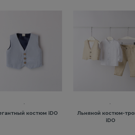
егантный костюм iDO
Льняной костюм-тро
iDO