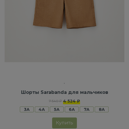
Шорты Sarabanda для мальчиков
4 524 ₽
7 540 ₽
3A
4A
5A
6A
7A
8A
Купить