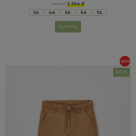
2 304 ₽
3 840 ₽
3A
4A
5A
6A
7A
Купить
-40%
NEW