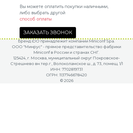
Вы можете оплатить покупки наличными,
либо выбрать другой
способ оплаты
ЗАКАЗАТЬ ЗВОНОК
Бренд iDO принадлежит компании Miniconf Spa.
OOO "Минрус" - прямое представительство фабрики
Miniconf в России и странах СНГ.
125424, г. Москва, муниципальный округ Покровское-
Стрешнево вн.тер.г., Волоколамское ш., д. 73, помещ. 1/1
ИНН: 7702819731
ОГРН: 1137746678420
© 2026