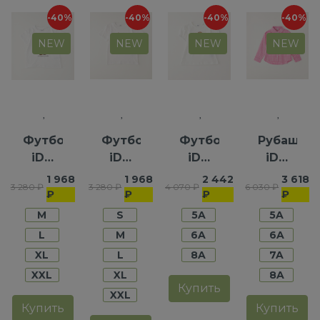
-40%
-40%
-40%
-40%
NEW
NEW
NEW
NEW
Футболка
Футболка
Футболка
Рубашка
iDO
iDO
iDO
iDO
для
для
для
для
1 968
1 968
2 442
3 618
3 280 ₽
3 280 ₽
4 070 ₽
6 030 ₽
девочек
мальчиков
девочек
девочек
₽
₽
₽
₽
M
S
5A
5A
L
M
6A
6A
XL
L
8A
7A
XXL
XL
8A
Купить
XXL
Купить
Купить