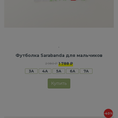
Футболка Sarabanda для мальчиков
1 788 ₽
2 980 ₽
3A
4A
5A
6A
7A
Купить
-40%