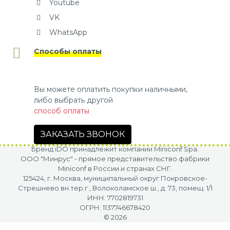
Youtube
VK
WhatsApp
Способы оплаты
Вы можете оплатить покупки наличными,
либо выбрать другой
способ оплаты
ЗАКАЗАТЬ ЗВОНОК
Бренд iDO принадлежит компании Miniconf Spa.
OOO "Минрус" - прямое представительство фабрики
Miniconf в России и странах СНГ.
125424, г. Москва, муниципальный округ Покровское-
Стрешнево вн.тер.г., Волоколамское ш., д. 73, помещ. 1/1
ИНН: 7702819731
ОГРН: 1137746678420
© 2026