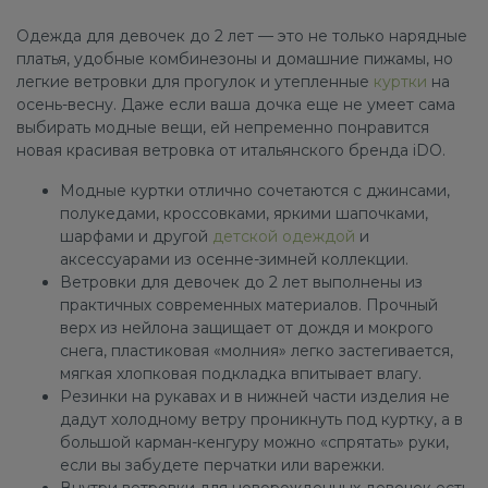
Одежда для девочек до 2 лет — это не только нарядные
платья, удобные комбинезоны и домашние пижамы, но
легкие ветровки для прогулок и утепленные
куртки
на
осень-весну. Даже если ваша дочка еще не умеет сама
выбирать модные вещи, ей непременно понравится
новая красивая ветровка от итальянского бренда iDO.
Модные куртки отлично сочетаются с джинсами,
полукедами, кроссовками, яркими шапочками,
шарфами и другой
детской одеждой
и
аксессуарами из осенне-зимней коллекции.
Ветровки для девочек до 2 лет выполнены из
практичных современных материалов. Прочный
верх из нейлона защищает от дождя и мокрого
снега, пластиковая «молния» легко застегивается,
мягкая хлопковая подкладка впитывает влагу.
Резинки на рукавах и в нижней части изделия не
дадут холодному ветру проникнуть под куртку, а в
большой карман-кенгуру можно «спрятать» руки,
если вы забудете перчатки или варежки.
Внутри ветровки для новорожденных девочек есть