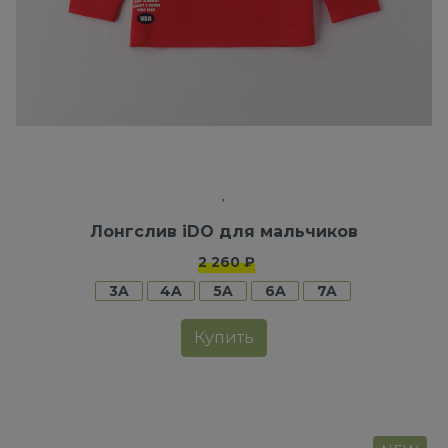
Лонгслив iDO для мальчиков
2 260 ₽
3A
4A
5A
6A
7A
Купить