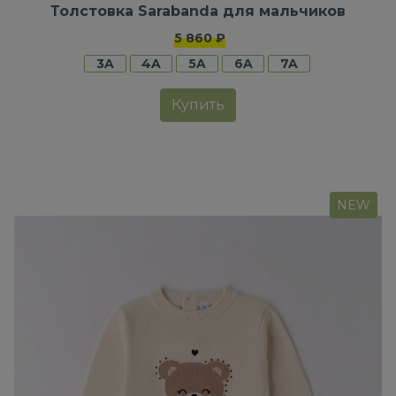
Толстовка Sarabanda для мальчиков
5 860 ₽
3A
4A
5A
6A
7A
Купить
NEW