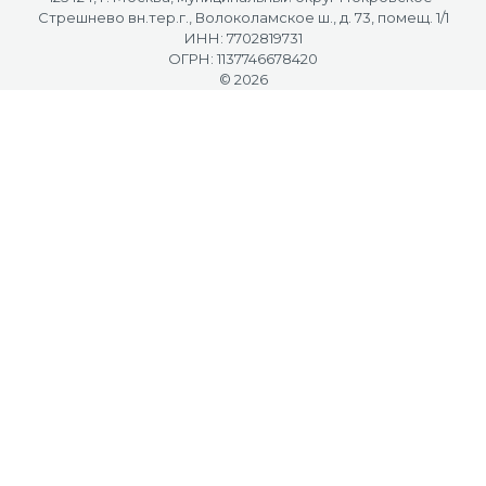
Стрешнево вн.тер.г., Волоколамское ш., д. 73, помещ. 1/1
ИНН: 7702819731
ОГРН: 1137746678420
© 2026