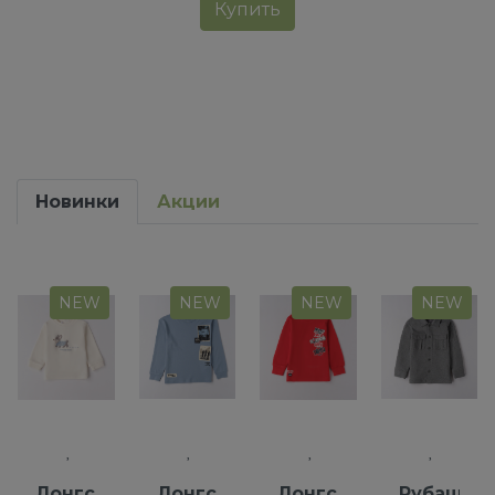
Купить
Новинки
Акции
NEW
NEW
NEW
NEW
Лонгслив
Лонгслив
Лонгслив
Рубашка