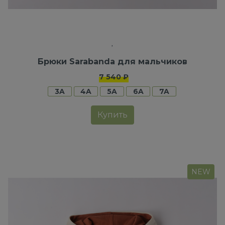
Брюки Sarabanda для мальчиков
7 540 ₽
3A
4A
5A
6A
7A
Купить
NEW