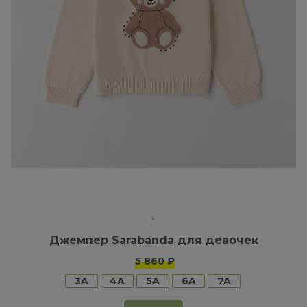
Джемпер Sarabanda для девочек
5 860 ₽
3A
4A
5A
6A
7A