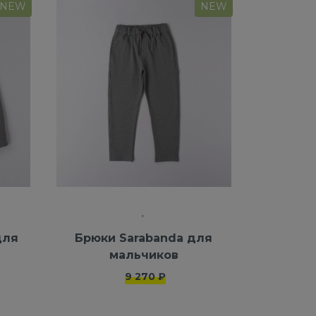
NEW
NEW
для
Брюки Sarabanda для
мальчиков
9 270 ₽