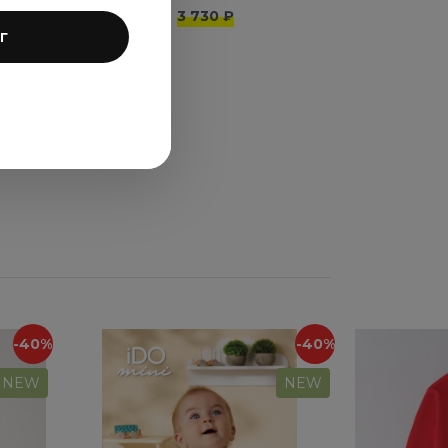
3 730 ₽
г
-40%
-40%
NEW
NEW