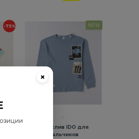
NEW
-75%
×
E
позиции
da
Лонгслив iDO для
мальчиков