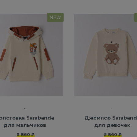
NEW
олстовка Sarabanda
Джемпер Saraband
для мальчиков
для девочек
5 860 ₽
5 860 ₽