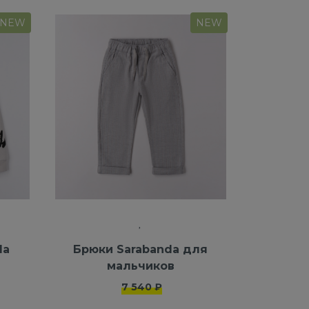
NEW
NEW
da
Брюки Sarabanda для
мальчиков
7 540 ₽