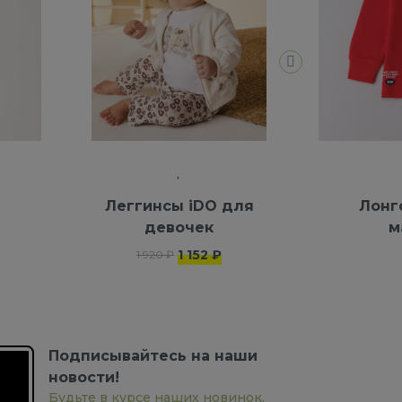
я
Леггинсы iDO для
Лонг
девочек
м
1 152 ₽
1 920 ₽
Подписывайтесь на наши
новости!
Будьте в курсе наших новинок,