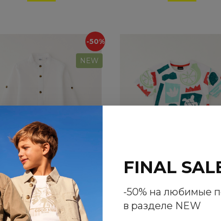
-50%
NEW
FINAL SAL
-50% на любимые 
лая рубашка iDO для
Футболка Saraban
в разделе NEW
мальчиков
для мальчиков