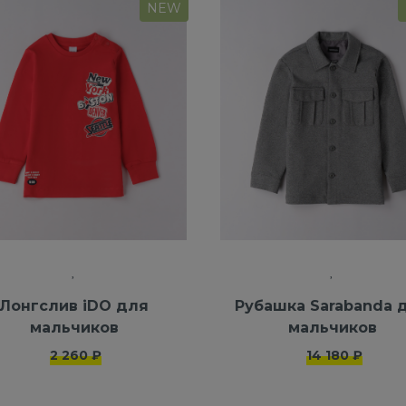
NEW
Лонгслив iDO для
Рубашка Sarabanda 
мальчиков
мальчиков
2 260 ₽
14 180 ₽