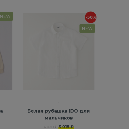
NEW
-50%
NEW
a
Белая рубашка iDO для
мальчиков
3 015 ₽
6 030 ₽