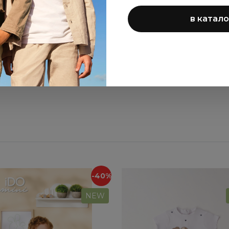
3 250 ₽
745 ₽
6 500 ₽
2 980 ₽
в катало
ПОКАЗАТЬ ЕЩЁ
-40%
NEW