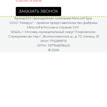
способ оплаты
ЗАКАЗАТЬ ЗВОНОК
Бренд iDO принадлежит компании Miniconf Spa.
OOO "Минрус" - прямое представительство фабрики
Miniconf в России и странах СНГ.
125424, г. Москва, муниципальный округ Покровское-
Стрешнево вн.тер.г., Волоколамское ш., д. 73, помещ. 1/1
ИНН: 7702819731
ОГРН: 1137746678420
© 2026