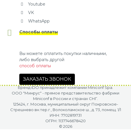
Youtube
VK
WhatsApp
Способы оплаты
Вы можете оплатить покупки наличными,
либо выбрать другой
способ оплаты
ЗАКАЗАТЬ ЗВОНОК
Бренд iDO принадлежит компании Miniconf Spa.
OOO "Минрус" - прямое представительство фабрики
Miniconf в России и странах СНГ.
125424, г. Москва, муниципальный округ Покровское-
Стрешнево вн.тер.г., Волоколамское ш., д. 73, помещ. 1/1
ИНН: 7702819731
ОГРН: 1137746678420
© 2026