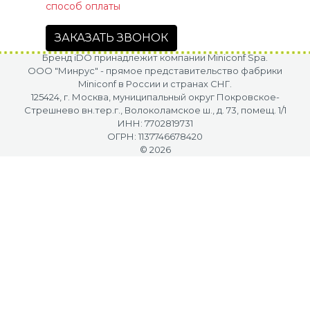
способ оплаты
ЗАКАЗАТЬ ЗВОНОК
Бренд iDO принадлежит компании Miniconf Spa.
OOO "Минрус" - прямое представительство фабрики
Miniconf в России и странах СНГ.
125424, г. Москва, муниципальный округ Покровское-
Стрешнево вн.тер.г., Волоколамское ш., д. 73, помещ. 1/1
ИНН: 7702819731
ОГРН: 1137746678420
© 2026