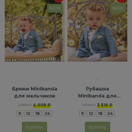
NEW
NEW
Брюки Minibanda
Рубашка
для мальчиков
Minibanda для
мальчиков
4 008 ₽
3 516 ₽
6 680 ₽
5 860 ₽
9
12
18
24
9
12
18
24
Купить
Купить