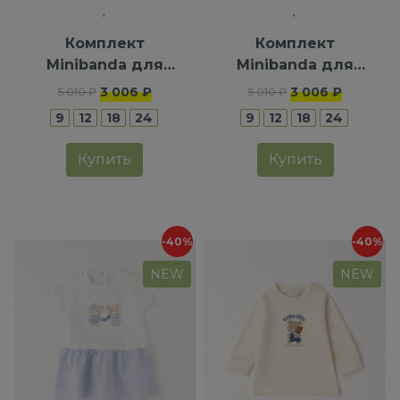
Комплект
Комплект
Minibanda для
Minibanda для
мальчиков
девочек
3 006 ₽
3 006 ₽
5 010 ₽
5 010 ₽
9
12
18
24
9
12
18
24
Купить
Купить
-40%
-40%
NEW
NEW