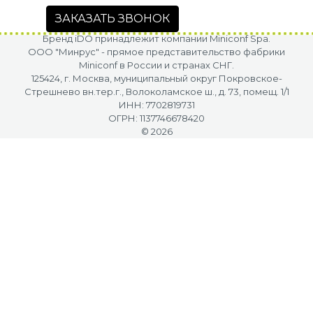
ЗАКАЗАТЬ ЗВОНОК
Бренд iDO принадлежит компании Miniconf Spa.
OOO "Минрус" - прямое представительство фабрики
Miniconf в России и странах СНГ.
125424, г. Москва, муниципальный округ Покровское-
Стрешнево вн.тер.г., Волоколамское ш., д. 73, помещ. 1/1
ИНН: 7702819731
ОГРН: 1137746678420
© 2026