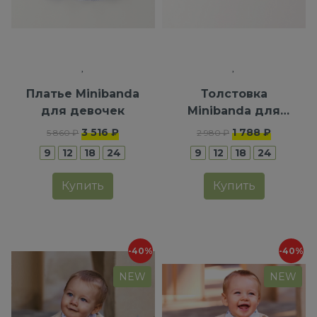
Платье Minibanda
Толстовка
для девочек
Minibanda для
мальчиков
3 516 ₽
1 788 ₽
5 860 ₽
2 980 ₽
9
12
18
24
9
12
18
24
Купить
Купить
-40%
-40%
NEW
NEW