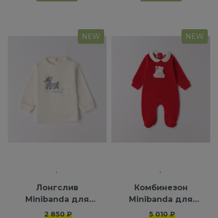
NEW
NEW
Лонгслив
Комбинезон
Minibanda для
Minibanda для
мальчиков
девочек
2 850 ₽
5 010 ₽