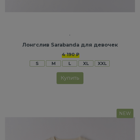
Лонгслив Sarabanda для девочек
4 190 ₽
S
M
L
XL
XXL
Купить
NEW