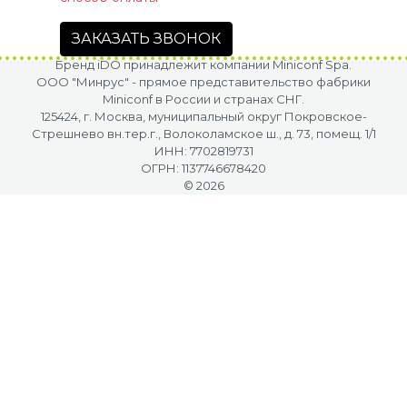
ЗАКАЗАТЬ ЗВОНОК
Бренд iDO принадлежит компании Miniconf Spa.
OOO "Минрус" - прямое представительство фабрики
Miniconf в России и странах СНГ.
125424, г. Москва, муниципальный округ Покровское-
Стрешнево вн.тер.г., Волоколамское ш., д. 73, помещ. 1/1
ИНН: 7702819731
ОГРН: 1137746678420
© 2026