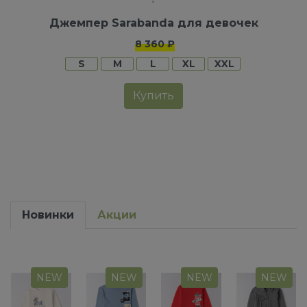
Джемпер Sarabanda для девочек
8 360 ₽
S
M
L
XL
XXL
Купить
Новинки
Акции
NEW
NEW
NEW
NEW