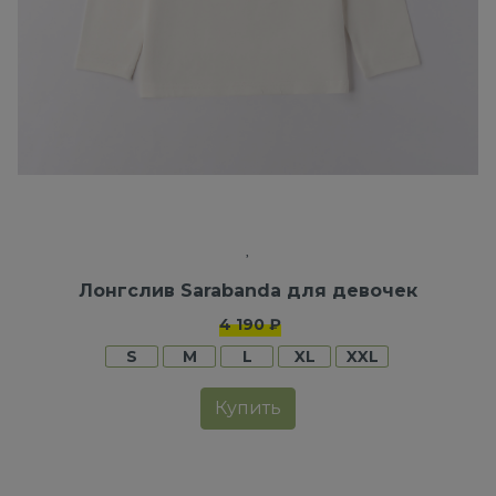
Лонгслив Sarabanda для девочек
4 190 ₽
S
M
L
XL
XXL
Купить