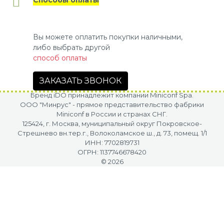
Способы оплаты
Вы можете оплатить покупки наличными,
либо выбрать другой
способ оплаты
ЗАКАЗАТЬ ЗВОНОК
Бренд iDO принадлежит компании Miniconf Spa.
OOO "Минрус" - прямое представительство фабрики
Miniconf в России и странах СНГ.
125424, г. Москва, муниципальный округ Покровское-
Стрешнево вн.тер.г., Волоколамское ш., д. 73, помещ. 1/1
ИНН: 7702819731
ОГРН: 1137746678420
© 2026