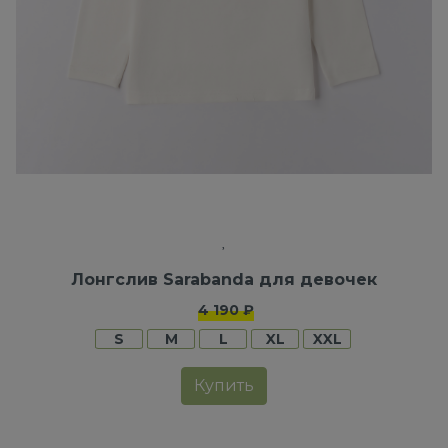
Лонгслив Sarabanda для девочек
4 190 ₽
S
M
L
XL
XXL
Купить