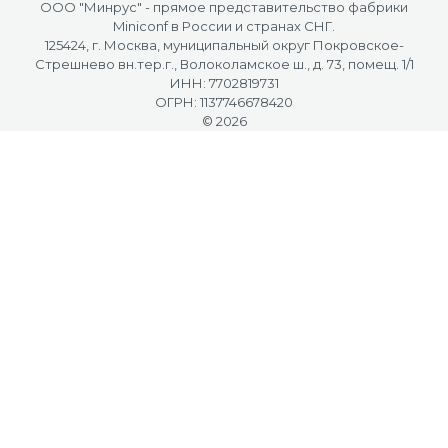
OOO "Минрус" - прямое представительство фабрики
Miniconf в России и странах СНГ.
125424, г. Москва, муниципальный округ Покровское-
Стрешнево вн.тер.г., Волоколамское ш., д. 73, помещ. 1/1
ИНН: 7702819731
ОГРН: 1137746678420
© 2026