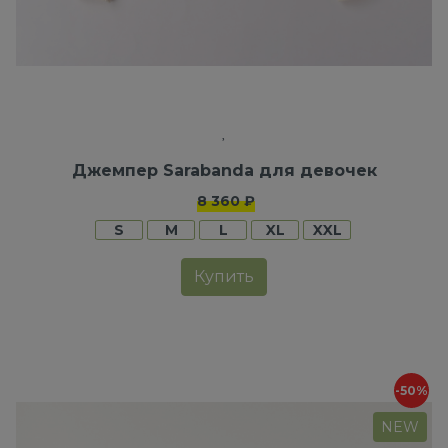
Джемпер Sarabanda для девочек
8 360 ₽
S
M
L
XL
XXL
Купить
-50%
NEW