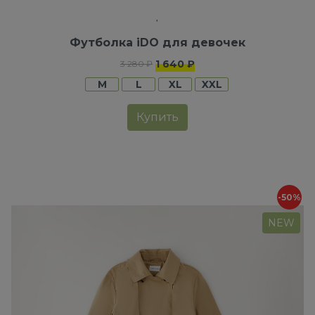
Футболка iDO для девочек
1 640 ₽
3 280 ₽
M
L
XL
XXL
Купить
-50%
NEW