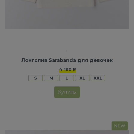
Лонгслив Sarabanda для девочек
4 190 ₽
S
M
L
XL
XXL
Купить
NEW