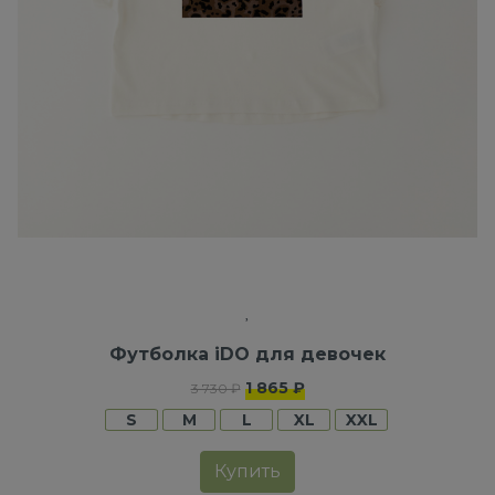
Футболка iDO для девочек
1 865 ₽
3 730 ₽
S
M
L
XL
XXL
Купить