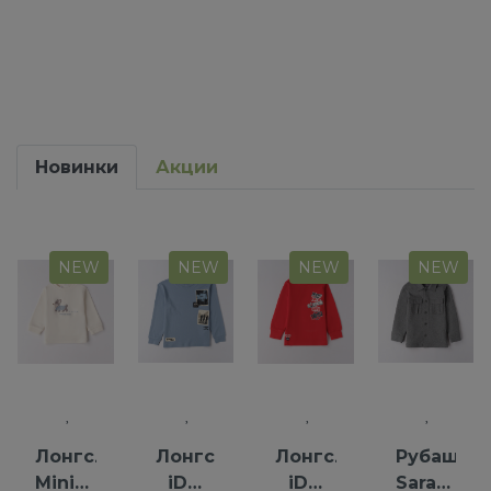
Новинки
Акции
NEW
NEW
NEW
NEW
Лонгслив
Лонгслив
Лонгслив
Рубашка
Minibanda
iDO
iDO
Saraband