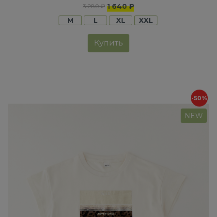
1 640 ₽
3 280 ₽
M
L
XL
XXL
Купить
-50%
NEW