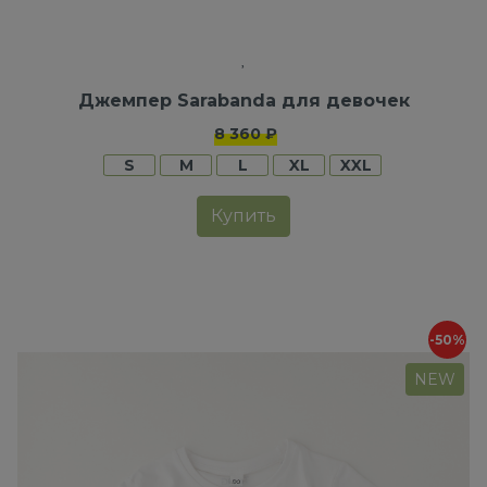
Джемпер Sarabanda для девочек
8 360 ₽
S
M
L
XL
XXL
Купить
-50%
NEW