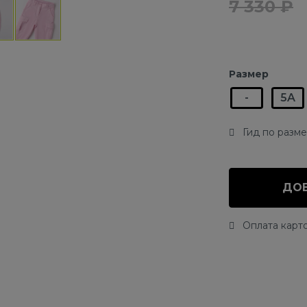
7 330 ₽
Размер
-
5A
Гид по разм
ДОБ
Оплата карто