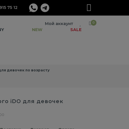
915 75 12
0
Мой аккаунт
NY
NEW
SALE
ля девочек по возрасту
го iDO для девочек
.00