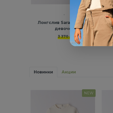
Лонгслив Saraband для
Тол
девочек
3 370 ₽
Новинки
Акции
NEW