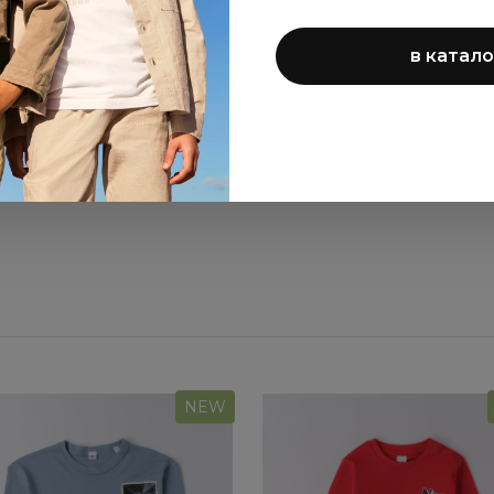
в катало
стовка Sarabanda для
Джинсы Sarabanda д
девочек
девочек
5 860 ₽
6 680 ₽
NEW