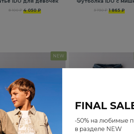
атье iDO для девочек
Футболка iDO с миш
4 050 ₽
1 865 ₽
8 100 ₽
3 730 ₽
NEW
FINAL SAL
-50% на любимые 
в разделе NEW