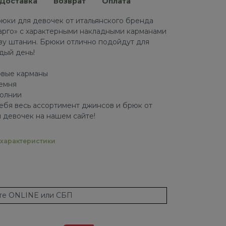
Доставка
Возврат
Оплата
юки для девочек от итальянского бренда
арго» с характерными накладными карманами
зу штанин. Брюки отлично подойдут для
дый день!
овые карманы
ремня
молнии
ебя весь ассортимент джинсов и брюк от
 девочек на нашем сайте!
характеристики
ате ONLINE или СБП