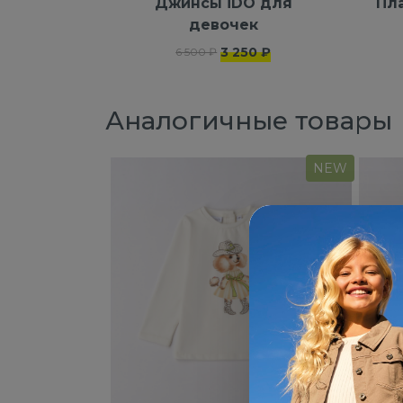
Джинсы iDO для
Пл
девочек
3 250 ₽
6 500 ₽
Аналогичные товары
NEW