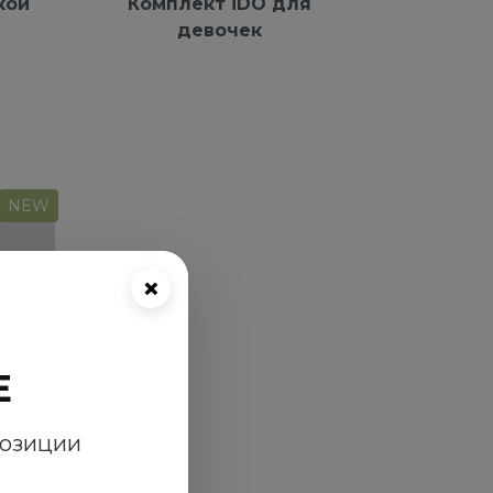
кой
Комплект iDO для
девочек
NEW
×
E
позиции