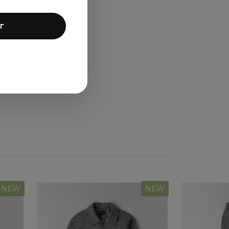
г
ля
NEW
NEW