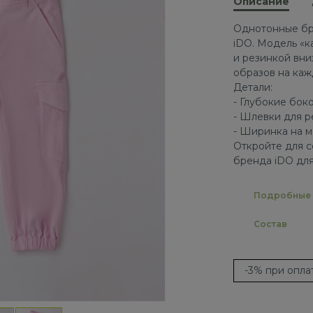
Описание
Однотонные бр
iDO. Модель «к
и резинкой вни
образов на каж
Детали:
- Глубокие бок
- Шлевки для 
- Ширинка на 
Откройте для с
бренда iDO для
Подробные 
Состав
-3% при опл