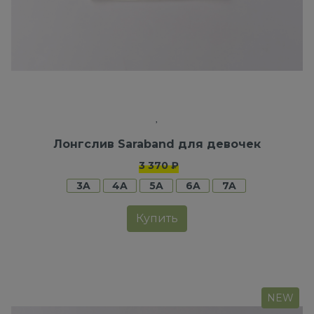
Лонгслив Saraband для девочек
3 370 ₽
3A
4A
5A
6A
7A
Купить
NEW