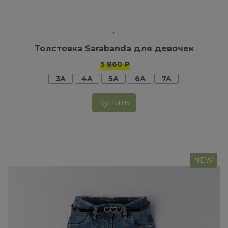
Толстовка Sarabanda для девочек
5 860 ₽
3A
4A
5A
6A
7A
Купить
NEW