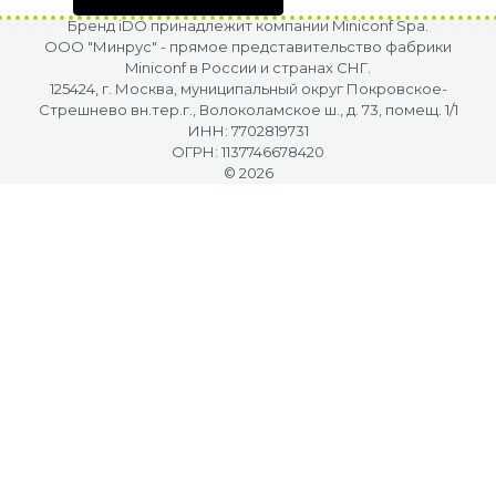
Бренд iDO принадлежит компании Miniconf Spa.
OOO "Минрус" - прямое представительство фабрики
Miniconf в России и странах СНГ.
125424, г. Москва, муниципальный округ Покровское-
Стрешнево вн.тер.г., Волоколамское ш., д. 73, помещ. 1/1
ИНН: 7702819731
ОГРН: 1137746678420
© 2026