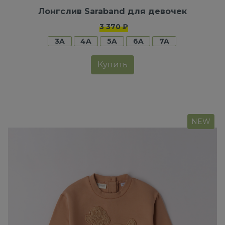
Лонгслив Saraband для девочек
3 370 ₽
3A
4A
5A
6A
7A
Купить
NEW