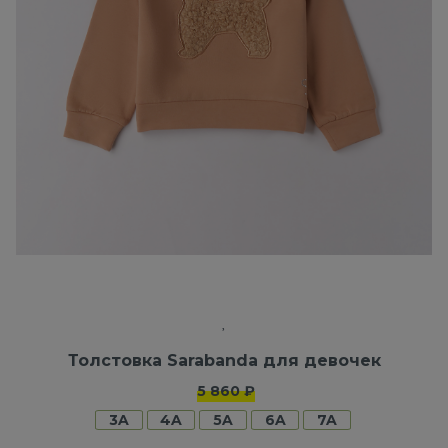
Толстовка Sarabanda для девочек
5 860 ₽
3A
4A
5A
6A
7A