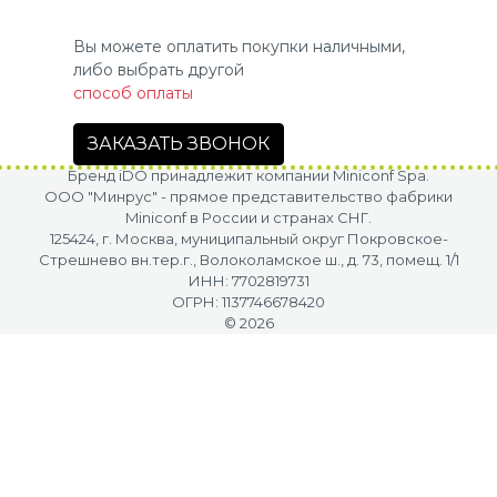
Вы можете оплатить покупки наличными,
либо выбрать другой
способ оплаты
ЗАКАЗАТЬ ЗВОНОК
Бренд iDO принадлежит компании Miniconf Spa.
OOO "Минрус" - прямое представительство фабрики
Miniconf в России и странах СНГ.
125424, г. Москва, муниципальный округ Покровское-
Стрешнево вн.тер.г., Волоколамское ш., д. 73, помещ. 1/1
ИНН: 7702819731
ОГРН: 1137746678420
© 2026