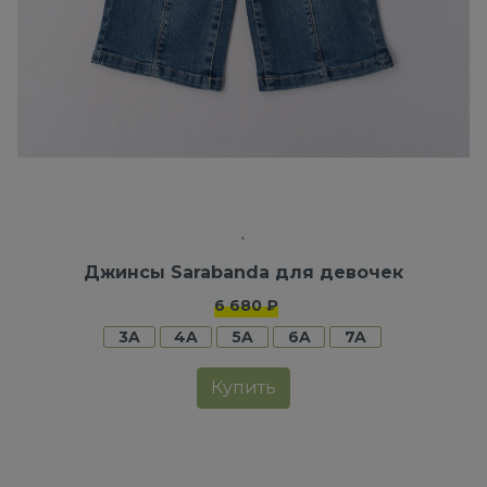
Джинсы Sarabanda для девочек
6 680 ₽
3A
4A
5A
6A
7A
Купить