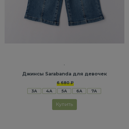
Джинсы Sarabanda для девочек
6 680 ₽
3A
4A
5A
6A
7A
Купить