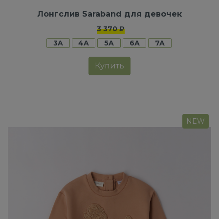
Лонгслив Saraband для девочек
3 370 ₽
3A
4A
5A
6A
7A
Купить
NEW