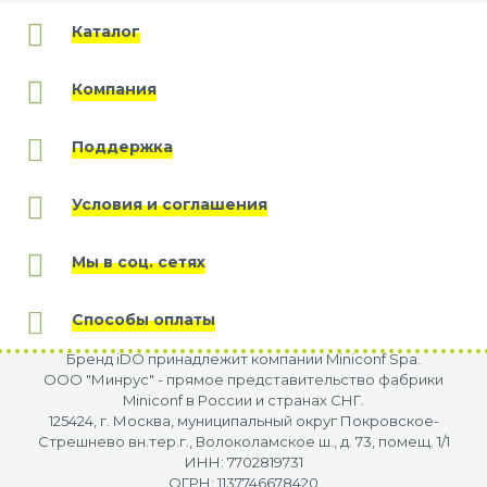
Каталог
Компания
Поддержка
Условия и соглашения
Мы в соц. сетях
Способы оплаты
Бренд iDO принадлежит компании Miniconf Spa.
OOO "Минрус" - прямое представительство фабрики
Miniconf в России и странах СНГ.
125424, г. Москва, муниципальный округ Покровское-
Стрешнево вн.тер.г., Волоколамское ш., д. 73, помещ. 1/1
ИНН: 7702819731
ОГРН: 1137746678420