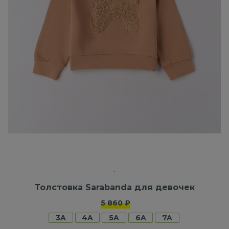
Толстовка Sarabanda для девочек
5 860 ₽
3A
4A
5A
6A
7A