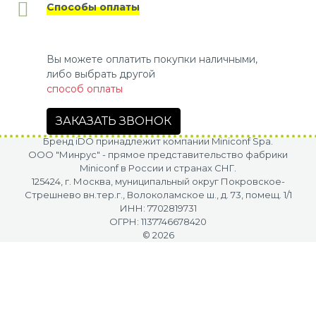
Способы оплаты
Вы можете оплатить покупки наличными,
либо выбрать другой
способ оплаты
ЗАКАЗАТЬ ЗВОНОК
Бренд iDO принадлежит компании Miniconf Spa.
OOO "Минрус" - прямое представительство фабрики
Miniconf в России и странах СНГ.
125424, г. Москва, муниципальный округ Покровское-
Стрешнево вн.тер.г., Волоколамское ш., д. 73, помещ. 1/1
ИНН: 7702819731
ОГРН: 1137746678420
© 2026