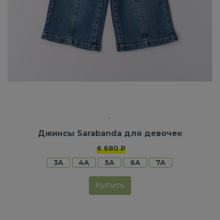
Джинсы Sarabanda для девочек
6 680 ₽
3A
4A
5A
6A
7A
Купить