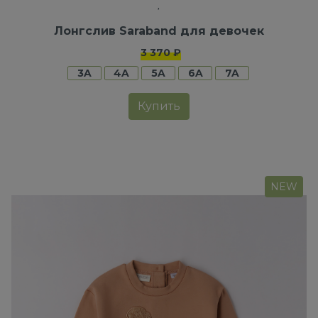
Лонгслив Saraband для девочек
3 370 ₽
3A
4A
5A
6A
7A
Купить
NEW