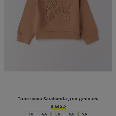
Толстовка Sarabanda для девочек
5 860 ₽
3A
4A
5A
6A
7A