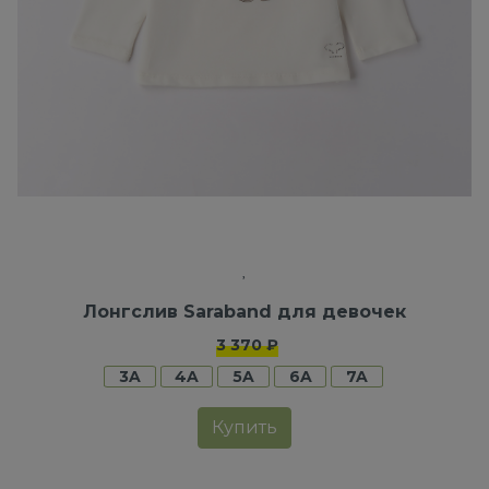
Лонгслив Saraband для девочек
3 370 ₽
3A
4A
5A
6A
7A
Купить