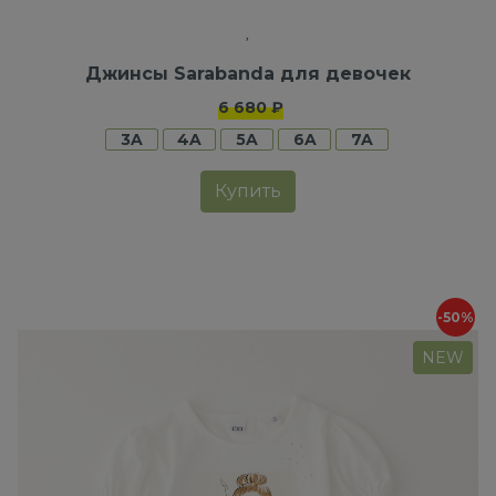
Джинсы Sarabanda для девочек
6 680 ₽
3A
4A
5A
6A
7A
Купить
-50%
NEW