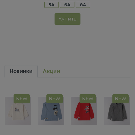
5A
6A
8A
Купить
Новинки
Акции
NEW
NEW
NEW
NEW