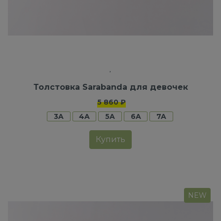
Толстовка Sarabanda для девочек
5 860 ₽
3A
4A
5A
6A
7A
Купить
NEW