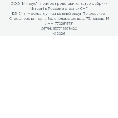
OOO "Минрус" - прямое представительство фабрики
Miniconf в России и странах СНГ.
125424, г. Москва, муниципальный округ Покровское-
Стрешнево вн.тер.г., Волоколамское ш., д. 73, помещ. 1/1
ИНН: 7702819731
ОГРН: 1137746678420
© 2026