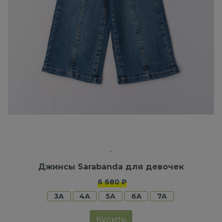
Джинсы Sarabanda для девочек
6 680 ₽
3A
4A
5A
6A
7A
Купить