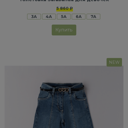
5 860 ₽
3A
4A
5A
6A
7A
Купить
NEW