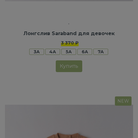
Лонгслив Saraband для девочек
3 370 ₽
3A
4A
5A
6A
7A
Купить
NEW