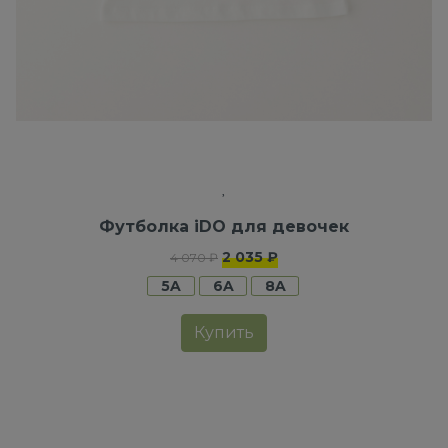
Футболка iDO для девочек
2 035 ₽
4 070 ₽
5A
6A
8A
Купить