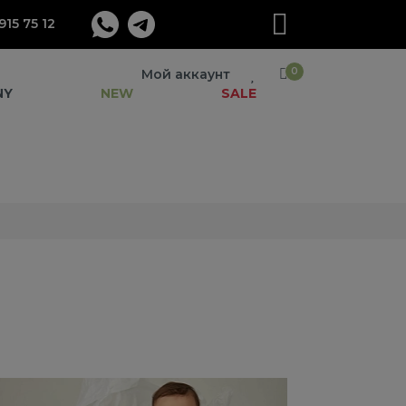
915 75 12
0
Мой аккаунт
NY
NEW
SALE