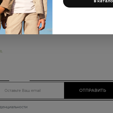
в катало
д.
иденциальности