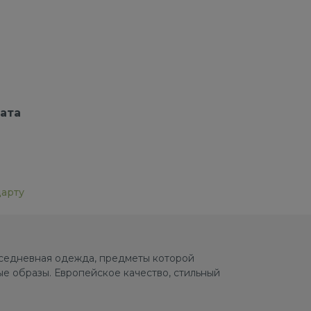
ата
дарту
овседневная одежда, предметы которой
е образы. Европейское качество, стильный