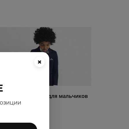
×
E
Базовый гардероб для мальчиков
позиции
2.02.2022
Подробнее